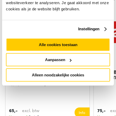
websiteverkeer te analyseren. Je gaat akkoord met onze
cookies als je de website blijft gebruiken.
Instellingen
Alle cookies toestaan
Aanpassen
Zebra BTRY-MC55EAB00
Lenovo 
Alleen noodzakelijke cookies
reserveonderdeel voor
L19C4P
Type product:
Batterij/Accu
65,-
excl. btw
75,-
exc
Info