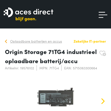
Oplaadbare batterijen en accus
Zakelijke IT-partner
Origin Storage 71TG4 industrieel
oplaadbare batterij/accu
Artikelnr: 19576102
MPN: 71TG4
EAN: 5715063300664