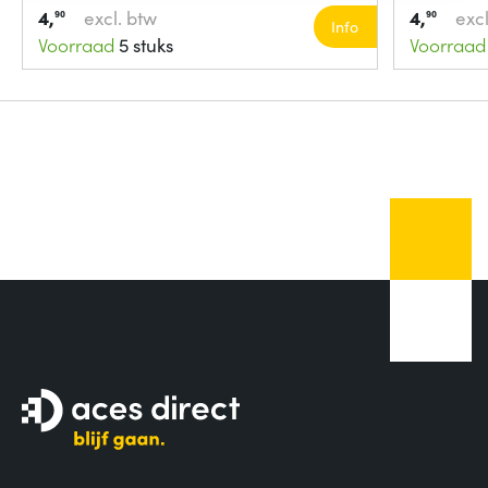
4,
excl. btw
4,
excl
90
90
Info
Voorraad
5 stuks
Voorraad