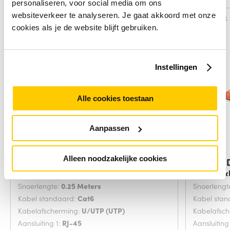
personaliseren, voor social media om ons
websiteverkeer te analyseren. Je gaat akkoord met onze
Vergelijk
Vergelijk
cookies als je de website blijft gebruiken.
Instellingen
Alle cookies toestaan
Aanpassen
Alleen noodzakelijke cookies
Digitus DK-1617-0025/B
Digitus
netwerkkabel Blauw
netwerk
Snoerlengte:
0.25 Meters
Snoerlengt
Kabel standaard:
Cat6
Kabel sta
Kabelafscherming:
U/UTP (UTP)
Kabelafsc
Aansluiting 1:
RJ-45
Aansluiting