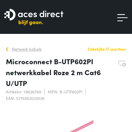
Netwerk kabels
Zakelijke IT-partner
Microconnect B-UTP602PI
netwerkkabel Roze 2 m Cat6
U/UTP
Artikelnr: 19626769
MPN: B-UTP602PI
EAN: 5715063033036