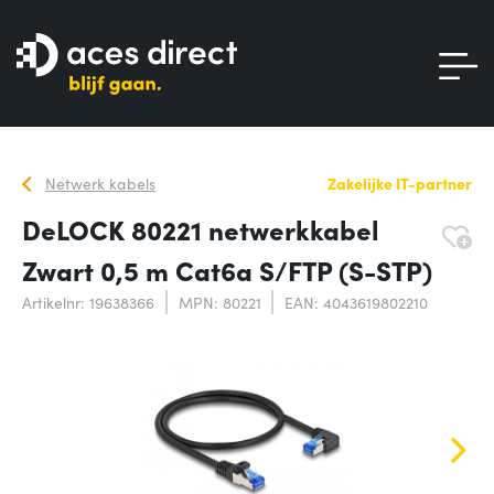
Netwerk kabels
Zakelijke IT-partner
DeLOCK 80221 netwerkkabel
Zwart 0,5 m Cat6a S/FTP (S-STP)
Artikelnr: 19638366
MPN: 80221
EAN: 4043619802210