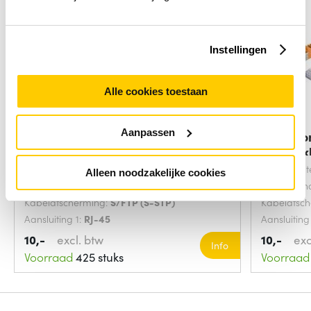
Instellingen
Alle cookies toestaan
Aanpassen
Microconnect SFTP702G
Microco
netwerkkabel Groen 2
netwerk
Snoerlengte:
2 Meters
Snoerlengt
Alleen noodzakelijke cookies
Kabel standaard:
Cat7
Kabel sta
Kabelafscherming:
S/FTP (S-STP)
Kabelafsc
Aansluiting 1:
RJ-45
Aansluiting
10,-
excl. btw
10,-
exc
Info
Voorraad
425 stuks
Voorraad