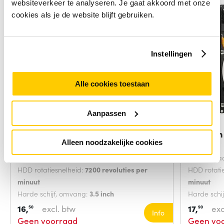
websiteverkeer te analyseren. Je gaat akkoord met onze
cookies als je de website blijft gebruiken.
Instellingen
Alle cookies toestaan
Aanpassen
IBM 41D2033 interne harde schijf
Western 
Alleen noodzakelijke cookies
80 GB
GB
HDD capaciteit:
80 GB
HDD capaci
HDD rotatiesnelheid:
7200 revoluties per
HDD rotati
minuut
minuut
Harde schijf, omvang:
3.5 inch
Harde schi
Interface:
SATA
Interface:
16,
excl. btw
17,
exc
50
90
Info
Geen voorraad
Geen vo