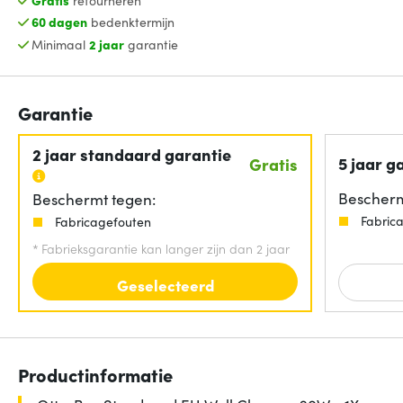
60 dagen
bedenktermijn
Minimaal
2 jaar
garantie
Garantie
2 jaar standaard garantie
5 jaar g
Gratis
Bescherm
Beschermt tegen:
Fabric
Fabricagefouten
*
Fabrieksgarantie kan langer zijn dan 2 jaar
Geselecteerd
Productinformatie