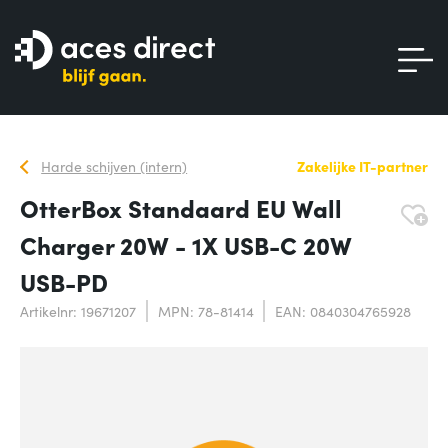
Harde schijven (intern)
Zakelijke IT-partner
OtterBox Standaard EU Wall
Charger 20W - 1X USB-C 20W
USB-PD
Artikelnr: 19671207
MPN: 78-81414
EAN: 0840304765928