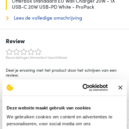
OtterBox Standaard EU Wall Charger 20W - 1X
USB-C 20W USB-PD White - ProPack
Lees de volledige omschrijving
Review
Beoordelingen binnenkort beschikbaar
Deel je ervaring met het product door het schrijven van een
review.
Schrijf een review
Deze website maakt gebruik van cookies
Alternatieven
We gebruiken cookies om content en advertenties te
personaliseren, voor social media om ons
Vergelijk
Vergelijk