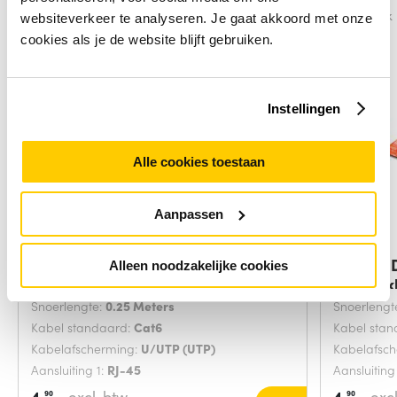
Vergelijk
Vergelijk
websiteverkeer te analyseren. Je gaat akkoord met onze
cookies als je de website blijft gebruiken.
Instellingen
Alle cookies toestaan
Aanpassen
Digitus DK-1617-0025/B
Digitus
Alleen noodzakelijke cookies
netwerkkabel Blauw
netwerk
Snoerlengte:
0.25 Meters
Snoerlengt
Kabel standaard:
Cat6
Kabel sta
Kabelafscherming:
U/UTP (UTP)
Kabelafsc
Aansluiting 1:
RJ-45
Aansluiting
4,
excl. btw
4,
excl
90
90