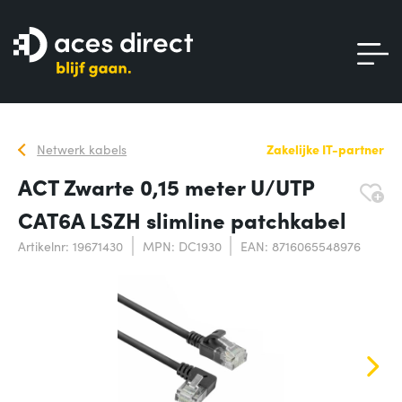
Netwerk kabels
Zakelijke IT-partner
ACT Zwarte 0,15 meter U/UTP
CAT6A LSZH slimline patchkabel
Artikelnr: 19671430
MPN: DC1930
EAN: 8716065548976