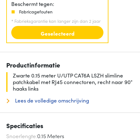
Beschermt tegen:
Fabricagefouten
*
Fabrieksgarantie kan langer zijn dan 2 jaar
Geselecteerd
Productinformatie
Zwarte 0.15 meter U/UTP CAT6A LSZH slimline
patchkabel met RJ45 connectoren, recht naar 90°
haaks links
Lees de volledige omschrijving
Specificaties
Snoerlengte
0.15 Meters