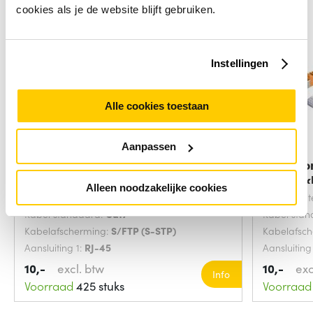
cookies als je de website blijft gebruiken.
Instellingen
Alle cookies toestaan
Aanpassen
Microconnect SFTP702G
Microco
netwerkkabel Groen 2
netwerk
Alleen noodzakelijke cookies
Snoerlengte:
2 Meters
Snoerlengt
Kabel standaard:
Cat7
Kabel sta
Kabelafscherming:
S/FTP (S-STP)
Kabelafsc
Aansluiting 1:
RJ-45
Aansluiting
10,-
excl. btw
10,-
exc
Info
Voorraad
425 stuks
Voorraad