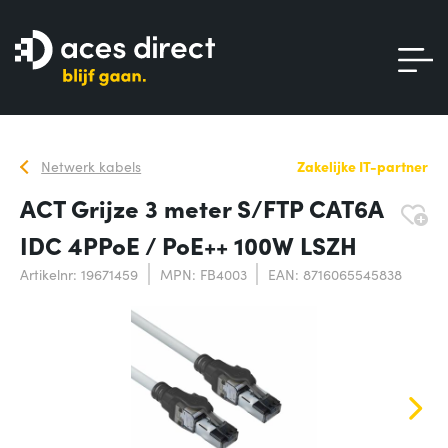
Netwerk kabels
Zakelijke IT-partner
ACT Grijze 3 meter S/FTP CAT6A
IDC 4PPoE / PoE++ 100W LSZH
Artikelnr: 19671459
MPN: FB4003
EAN: 8716065545838