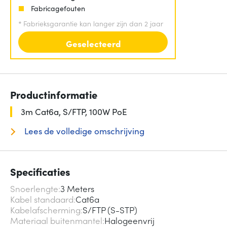
Fabricagefouten
*
Fabrieksgarantie kan langer zijn dan 2 jaar
Geselecteerd
Productinformatie
3m Cat6a, S/FTP, 100W PoE
Lees de volledige omschrijving
Specificaties
Snoerlengte
3 Meters
Kabel standaard
Cat6a
Kabelafscherming
S/FTP (S-STP)
Materiaal buitenmantel
Halogeenvrij