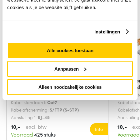
cookies als je de website blijft gebruiken.
Instellingen
Alle cookies toestaan
Aanpassen
Microconnect SFTP702G
Microco
netwerkkabel Groen 2
netwerk
Alleen noodzakelijke cookies
Snoerlengte:
2 Meters
Snoerlengt
Kabel standaard:
Cat7
Kabel sta
Kabelafscherming:
S/FTP (S-STP)
Kabelafsc
Aansluiting 1:
RJ-45
Aansluiting
10,-
excl. btw
10,-
exc
Info
Voorraad
425 stuks
Voorraad