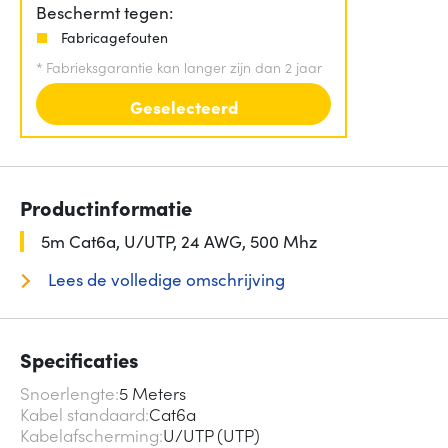
Beschermt tegen:
Fabricagefouten
*
Fabrieksgarantie kan langer zijn dan 2 jaar
Geselecteerd
Productinformatie
5m Cat6a, U/UTP, 24 AWG, 500 Mhz
Lees de volledige omschrijving
Specificaties
Snoerlengte
5 Meters
Kabel standaard
Cat6a
Kabelafscherming
U/UTP (UTP)