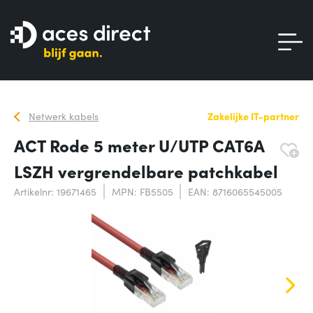
Netwerk kabels
Zakelijke IT-partner
ACT Rode 5 meter U/UTP CAT6A
LSZH vergrendelbare patchkabel
Artikelnr: 19671465
MPN: FB5505
EAN: 8716065545005