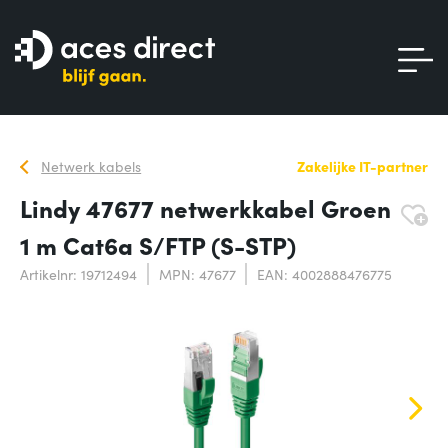
Netwerk kabels
Zakelijke IT-partner
Lindy 47677 netwerkkabel Groen
1 m Cat6a S/FTP (S-STP)
Artikelnr: 19712494
MPN: 47677
EAN: 4002888476775