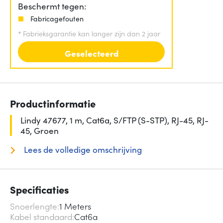
Beschermt tegen:
Fabricagefouten
*
Fabrieksgarantie kan langer zijn dan 2 jaar
Geselecteerd
Productinformatie
Lindy 47677, 1 m, Cat6a, S/FTP (S-STP), RJ-45, RJ-
45, Groen
Lees de volledige omschrijving
Specificaties
Snoerlengte
1 Meters
Kabel standaard
Cat6a