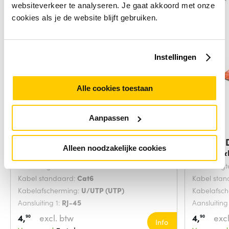
websiteverkeer te analyseren. Je gaat akkoord met onze
cookies als je de website blijft gebruiken.
Instellingen
Alle cookies toestaan
Aanpassen
Digitus DK-1617-0025/B
Digitus
Alleen noodzakelijke cookies
netwerkkabel Blauw
netwerk
Snoerlengte:
0.25 Meters
Snoerlengt
Kabel standaard:
Cat6
Kabel sta
Kabelafscherming:
U/UTP (UTP)
Kabelafsc
Aansluiting 1:
RJ-45
Aansluiting
4,
excl. btw
4,
excl
90
90
Info