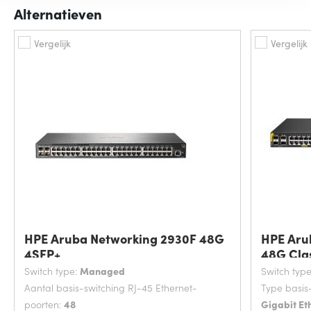
Alternatieven
Vergelijk
Vergelijk
HPE Aruba Networking 2930F 48G
HPE Aru
4SFP+
48G Cla
Switch type:
Managed
Switch typ
Aantal basis-switching RJ-45 Ethernet-
Type basis
poorten:
48
Gigabit Et