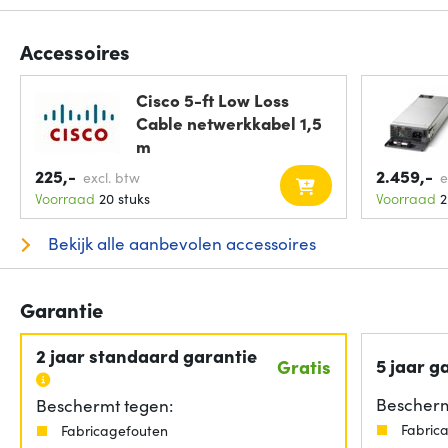
Accessoires
Cisco 5-ft Low Loss
Cable netwerkkabel 1,5
m
225,-
2.459,-
excl. btw
e
Voorraad
20 stuks
Voorraad
2
Bekijk alle aanbevolen accessoires
Garantie
2 jaar standaard garantie
5 jaar g
Gratis
Bescherm
Beschermt tegen:
Fabric
Fabricagefouten