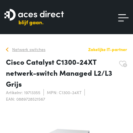
Netwerk switches
Zakelijke IT-partner
Cisco Catalyst C1300-24XT
netwerk-switch Managed L2/L3
Grijs
Artikelnr: 19713355
MPN: C1300-24XT
EAN: 0889728521567