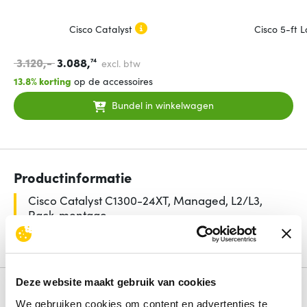
Cisco Catalyst
Cisco 5-ft 
3.120,-
3.088,
74
excl. btw
13.8% korting
op de accessoires
Bundel in winkelwagen
Productinformatie
Cisco Catalyst C1300-24XT, Managed, L2/L3,
Rack-montage
Lees de volledige omschrijving
Deze website maakt gebruik van cookies
Specificaties
We gebruiken cookies om content en advertenties te