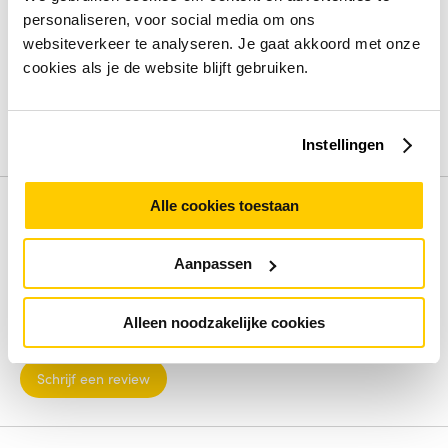
Switch type
Managed
personaliseren, voor social media om ons
Switch-laag
L2/L3
websiteverkeer te analyseren. Je gaat akkoord met onze
Quality of Service (QoS)
Ja
cookies als je de website blijft gebruiken.
Web-gebaseerd management
Ja
Locatie-instellingen (CLI) configureren
Ja
Instellingen
Bekijk alle specificaties
Alle cookies toestaan
Review
Aanpassen
Beoordelingen binnenkort beschikbaar
Deel je ervaring met het product door het schrijven van een
Alleen noodzakelijke cookies
review.
Schrijf een review