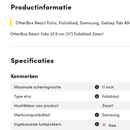
Productinformatie
OtterBox React Folio, Folioblad, Samsung, Galaxy Tab A9+,
OtterBox React Folio 27,9 cm (11") Folioblad Zwart
Specificaties
Kenmerken
Uitleg over 'Max
Verberg uitleg o
Maximale schermgrootte
11 inch
Uitleg over 'Type 
Verberg uitleg ov
Type etui
Folioblad
Hoofdkleur van product
Zwart
Uitleg over 'Merk
Verberg uitleg ov
Merkcompatibiliteit
Samsung
Uitleg over 'Ing
Verberg uitleg o
Ingebouwde luidsprekers
Nee