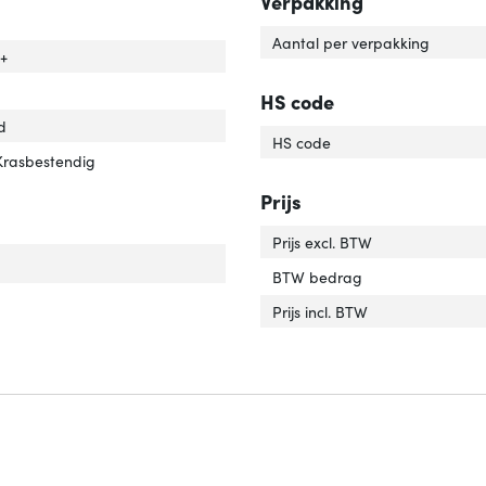
Verpakking
Aantal per verpakking
tibiliteit'
er 'Compatibiliteit'
+
HS code
d
HS code
gheidsfunties'
er 'Veiligheidsfunties'
Krasbestendig
Prijs
Prijs excl. BTW
BTW bedrag
Prijs incl. BTW