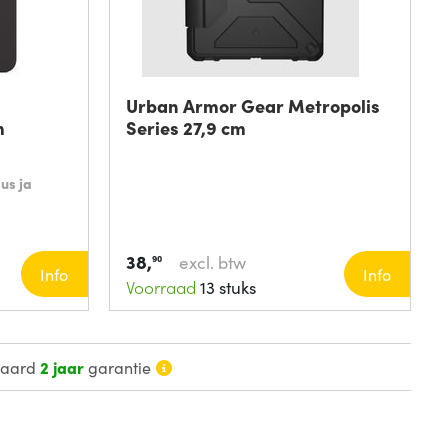
Urban Armor Gear Metropolis
m
Series 27,9 cm
us ja
38,
excl. btw
90
Info
Info
Voorraad
13 stuks
daard
2 jaar
garantie