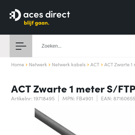
Home
Netwerk
Netwerk kabels
ACT
ACT Zwarte 1
ACT Zwarte 1 meter S/FT
Artikelnr: 19718495
MPN: FB4901
EAN: 8716065