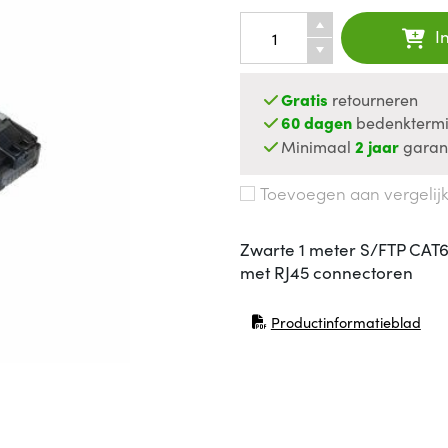
I
Gratis
retourneren
60 dagen
bedenktermi
Minimaal
2 jaar
garan
Toevoegen aan vergelij
Zwarte 1 meter S/FTP CAT
met RJ45 connectoren
Productinformatieblad
(opent in nieuw venster)