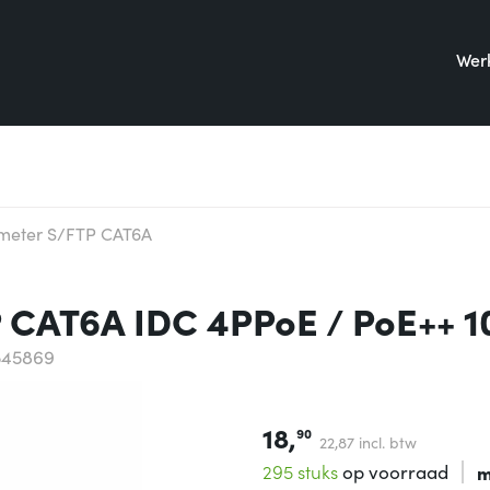
Werk
 meter S/FTP CAT6A
P CAT6A IDC 4PPoE / PoE++ 
545869
18,
90
22,
87
incl. btw
295 stuks
op voorraad
m