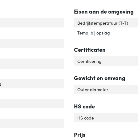
Eisen aan de omgeving
el standaard'
ver 'Kabel standaard'
Bedrijfstemperatuur (T-T)
Temp. bij opslag
Certificaten
Certificering
er over Ethernet (PoE)'
ver 'Power over Ethernet (PoE)'
Gewicht en omvang
z
Outer diameter
werkstandaard'
ver 'Netwerkstandaard'
HS code
tact geleider materiaal'
ver 'Contact geleider materiaal'
HS code
Prijs