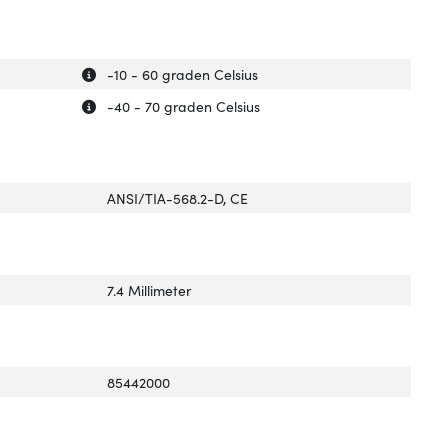
Uitleg over 'Bedrijfstemperatuur (T-T)'
Verberg uitleg over 'Bedrijfstemperatuur (T-T)'
-10 - 60 graden Celsius
Uitleg over 'Temp. bij opslag'
Verberg uitleg over 'Temp. bij opslag'
-40 - 70 graden Celsius
ANSI/TIA-568.2-D, CE
7.4 Millimeter
85442000