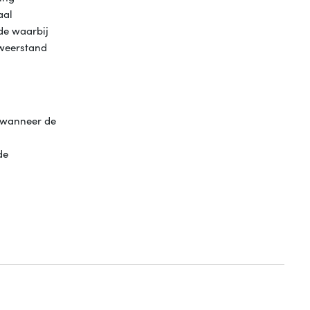
aal
ode waarbij
 weerstand
n wanneer de
de