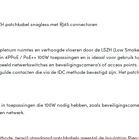
ZH patchkabel snagless met RJ45 connectoren
n plenum ruimtes en verhoogde vloeren door de LSZH (Low Smoke
in 4PPoE / PoE++ 100W toepassingen en is ideaal voor gebruik t
eeld netwerkswitches en beveiligingscamera’s of access points.
ulde contacten die via de IDC methode bevestigd zijn. Het patc
k in toepassingen die 100W nodig hebben, zoals beveiligingscame
 en netwerk.
hode, terwijl standaard patchkabels meestal de Insulation Pier