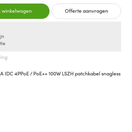
n winkelwagen
Offerte aanvragen
jn
tie
king
6A IDC 4PPoE / PoE++ 100W LSZH patchkabel snagless