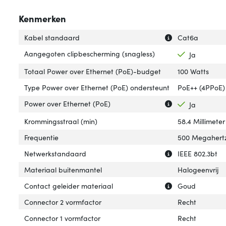
Kenmerken
Uitleg over 'Kab
Verberg uitleg o
Kabel standaard
Cat6a
Aangegoten clipbescherming (snagless)
Ja
Totaal Power over Ethernet (PoE)-budget
100 Watts
Type Power over Ethernet (PoE) ondersteunt
PoE++ (4PPoE)
Uitleg over 'Pow
Verberg uitleg o
Power over Ethernet (PoE)
Ja
Krommingsstraal (min)
58.4 Millimeter
Frequentie
500 Megahert
Uitleg over 'Net
Verberg uitleg o
Netwerkstandaard
IEEE 802.3bt
Materiaal buitenmantel
Halogeenvrij
Uitleg over 'Con
Verberg uitleg o
Contact geleider materiaal
Goud
Connector 2 vormfactor
Recht
Connector 1 vormfactor
Recht