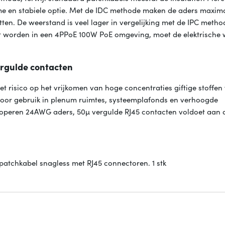
me en stabiele optie. Met de IDC methode maken de aders maxim
tten. De weerstand is veel lager in vergelijking met de IPC meth
 worden in een 4PPoE 100W PoE omgeving, moet de elektrische
ergulde contacten
t risico op het vrijkomen van hoge concentraties giftige stoffe
 voor gebruik in plenum ruimtes, systeemplafonds en verhoogde
koperen 24AWG aders, 50µ vergulde RJ45 contacten voldoet aan 
atchkabel snagless met RJ45 connectoren. 1 stk