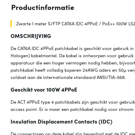
Productinformatie
Zwarte 1 meter S/FTP CAT6A IDC 4PPoE / PoE++ 100W LS
OMSCHRIJVING
De CAT6A IDC 4PPoE patchkabel is geschikt voor gebruik i
Halogen) kabelmantel. De kabel is ontworpen voor gebruik 
apparatuur die een hoger vermogen nodig hebben, bijvoorb
patchkabel heeft volledig koperen 24AWG aders en 50µ verg
voldoet aan de internationale standaard ANSI/TIA-568.
Geschikt voor 100W 4PPoE
De ACT 4PPoE type 4 patchkabels zijn geschikt voor gebrui
access point. Er is maar een patchkabel nodig voor stroom
Insulation Displacement Contacts (IDC)
De connectoren op deze kabel zijn bevestigd met de IDC met