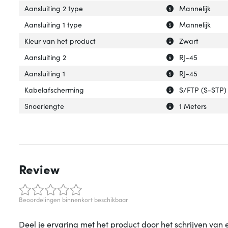
Uitleg over 'Aans
Verberg uitleg ov
Aansluiting 2 type
Mannelijk
Uitleg over 'Aansl
Verberg uitleg ov
Aansluiting 1 type
Mannelijk
Uitleg over 'Kleu
Verberg uitleg ov
Kleur van het product
Zwart
Uitleg over 'Aansl
Verberg uitleg ov
Aansluiting 2
RJ-45
Uitleg over 'Aansl
Verberg uitleg ov
Aansluiting 1
RJ-45
Uitleg over 'Kab
Verberg uitleg o
Kabelafscherming
S/FTP (S-STP)
Uitleg over 'Snoe
Verberg uitleg o
Snoerlengte
1 Meters
Review
Beoordelingen binnenkort beschikbaar
Deel je ervaring met het product door het schrijven van 