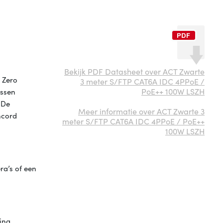
Bekijk PDF Datasheet over ACT Zwarte
 Zero
3 meter S/FTP CAT6A IDC 4PPoE /
PoE++ 100W LSZH
ussen
 De
Meer informatie over ACT Zwarte 3
hcord
meter S/FTP CAT6A IDC 4PPoE / PoE++
100W LSZH
ra’s of een
cing