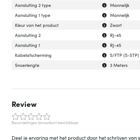
Uitleg over 'Aans
Verberg uitleg ov
Aansluiting 2 type
Mannelijk
Uitleg over 'Aansl
Verberg uitleg ov
Aansluiting 1 type
Mannelijk
Uitleg over 'Kleu
Verberg uitleg ov
Kleur van het product
Zwart
Uitleg over 'Aansl
Verberg uitleg ov
Aansluiting 2
RJ-45
Uitleg over 'Aansl
Verberg uitleg ov
Aansluiting 1
RJ-45
Uitleg over 'Kab
Verberg uitleg o
Kabelafscherming
S/FTP (S-STP)
Uitleg over 'Snoe
Verberg uitleg o
Snoerlengte
3 Meters
Review
Beoordelingen binnenkort beschikbaar
Deel je ervaring met het product door het schrijven van 