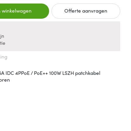
n winkelwagen
Offerte aanvragen
jn
tie
king
6A IDC 4PPoE / PoE++ 100W LSZH patchkabel
toren