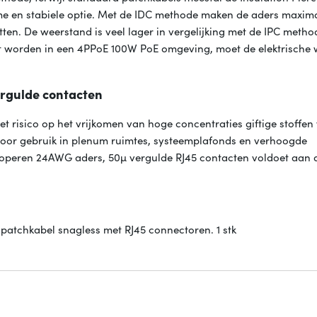
me en stabiele optie. Met de IDC methode maken de aders maxim
tten. De weerstand is veel lager in vergelijking met de IPC meth
 worden in een 4PPoE 100W PoE omgeving, moet de elektrische
ergulde contacten
t risico op het vrijkomen van hoge concentraties giftige stoffe
 voor gebruik in plenum ruimtes, systeemplafonds en verhoogde
koperen 24AWG aders, 50µ vergulde RJ45 contacten voldoet aan 
atchkabel snagless met RJ45 connectoren. 1 stk