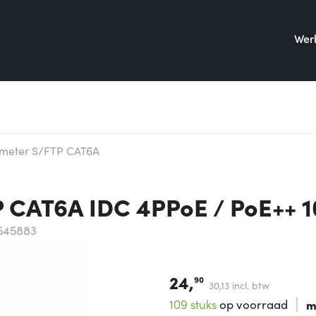
Werk
 meter S/FTP CAT6A
P CAT6A IDC 4PPoE / PoE++ 
545883
24,
90
30,
13
incl. btw
109 stuks
op voorraad
m