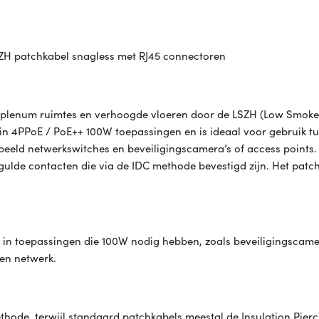
ZH patchkabel snagless met RJ45 connectoren
n plenum ruimtes en verhoogde vloeren door de LSZH (Low Smoke
in 4PPoE / PoE++ 100W toepassingen en is ideaal voor gebruik t
eeld netwerkswitches en beveiligingscamera’s of access points.
ulde contacten die via de IDC methode bevestigd zijn. Het patc
k in toepassingen die 100W nodig hebben, zoals beveiligingscame
 en netwerk.
hode, terwijl standaard patchkabels meestal de Insulation Pier