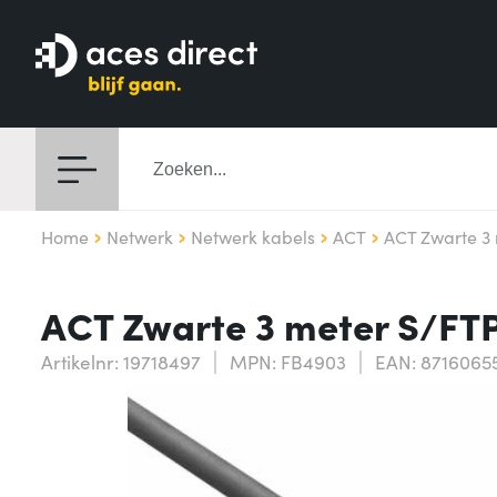
Home
Netwerk
Netwerk kabels
ACT
ACT Zwarte 3
ACT Zwarte 3 meter S/FT
Artikelnr: 19718497
MPN: FB4903
EAN: 8716065