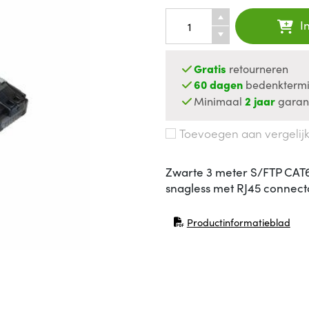
I
Gratis
retourneren
60 dagen
bedenktermi
Minimaal
2 jaar
garan
Toevoegen aan vergelij
Zwarte 3 meter S/FTP CAT
snagless met RJ45 connec
Productinformatieblad
(opent in nieuw venster)