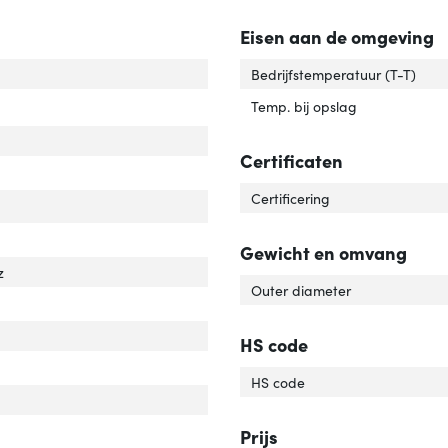
Eisen aan de omgeving
el standaard'
ver 'Kabel standaard'
Bedrijfstemperatuur (T-T)
Temp. bij opslag
Certificaten
Certificering
er over Ethernet (PoE)'
ver 'Power over Ethernet (PoE)'
Gewicht en omvang
z
Outer diameter
werkstandaard'
ver 'Netwerkstandaard'
HS code
tact geleider materiaal'
ver 'Contact geleider materiaal'
HS code
Prijs