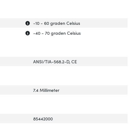
Uitleg over 'Bedrijfstemperatuur (T-T)'
Verberg uitleg over 'Bedrijfstemperatuur (T-T)'
-10 - 60 graden Celsius
Uitleg over 'Temp. bij opslag'
Verberg uitleg over 'Temp. bij opslag'
-40 - 70 graden Celsius
ANSI/TIA-568.2-D, CE
7.4 Millimeter
85442000