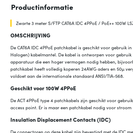
Productinformatie
Zwarte 3 meter S/FTP CAT6A IDC 4PPoE / PoE++ 100W LS
OMSCHRIJVING
De CAT6A IDC 4PPoE patchkabel is geschikt voor gebruik i
Halogen) kabelmantel. De kabel is ontworpen voor gebruik 
apparatuur die een hoger vermogen nodig hebben, bijvoorb
patchkabel heeft volledig koperen 24AWG aders en 50µ verg
voldoet aan de internationale standaard ANSI/TIA-568.
Geschikt voor 100W 4PPoE
De ACT 4PPoE type 4 patchkabels zijn geschikt voor gebrui
access point. Er is maar een patchkabel nodig voor stroom
Insulation Displacement Contacts (IDC)
De connectoren op deze kabel zijn bevestigd met de IDC met