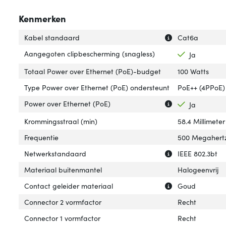
Kenmerken
Uitleg over 'Kab
Verberg uitleg o
Kabel standaard
Cat6a
Aangegoten clipbescherming (snagless)
Ja
Totaal Power over Ethernet (PoE)-budget
100 Watts
Type Power over Ethernet (PoE) ondersteunt
PoE++ (4PPoE)
Uitleg over 'Pow
Verberg uitleg o
Power over Ethernet (PoE)
Ja
Krommingsstraal (min)
58.4 Millimeter
Frequentie
500 Megahert
Uitleg over 'Net
Verberg uitleg o
Netwerkstandaard
IEEE 802.3bt
Materiaal buitenmantel
Halogeenvrij
Uitleg over 'Con
Verberg uitleg o
Contact geleider materiaal
Goud
Connector 2 vormfactor
Recht
Connector 1 vormfactor
Recht