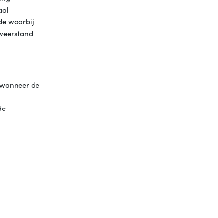
aal
ode waarbij
 weerstand
n wanneer de
de