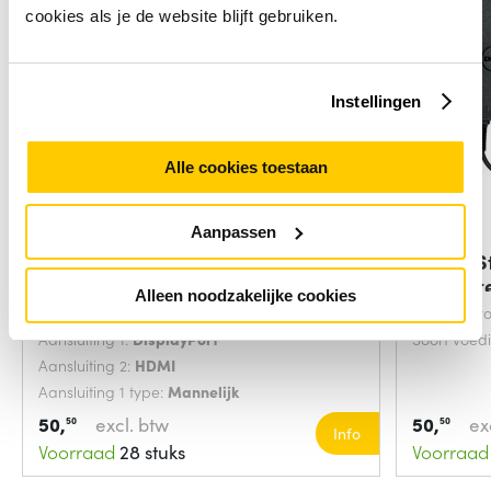
cookies als je de website blijft gebruiken.
Instellingen
Alle cookies toestaan
Aanpassen
CLUB3D DisplayPort1.4 to HDMI
Origin 
& invert
Alleen noodzakelijke cookies
Snoerlengte:
0.21 Meters
Bedoeld vo
Aansluiting 1:
DisplayPort
Soort voed
Aansluiting 2:
HDMI
Aansluiting 1 type:
Mannelijk
50,
excl. btw
50,
ex
50
50
Info
Voorraad
28 stuks
Voorraad