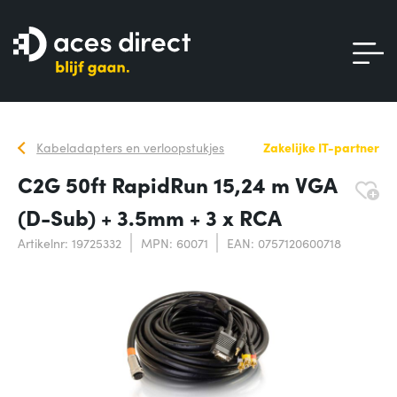
Kabeladapters en verloopstukjes
Zakelijke IT-partner
C2G 50ft RapidRun 15,24 m VGA
(D-Sub) + 3.5mm + 3 x RCA
Artikelnr: 19725332
MPN: 60071
EAN: 0757120600718