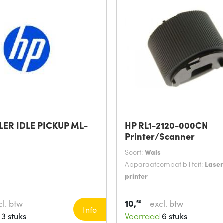
LER IDLE PICKUP ML-
HP RL1-2120-000CN
Printer/Scanner
Soort:
Wals
Apparaatcompatibiliteit:
Lase
printer
10,
cl. btw
excl. btw
50
Info
3 stuks
Voorraad
6 stuks