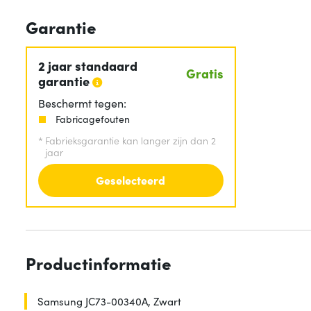
Garantie
2 jaar standaard
Gratis
garantie
Beschermt tegen:
Fabricagefouten
*
Fabrieksgarantie kan langer zijn dan 2
jaar
Geselecteerd
Productinformatie
Samsung JC73-00340A, Zwart