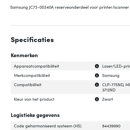
Samsung JC73-00340A reserveonderdeel voor printer/scanner
Specificaties
Kenmerken
Uitleg over 'Appa
Verberg uitleg o
Apparaatcompatibiliteit
Laser/LED-pri
Uitleg over 'Merk
Verberg uitleg ov
Merkcompatibiliteit
Samsung
Uitleg over 'Compa
Verberg uitleg ov
Compatibiliteit
CLP-775ND, ML
3712ND
Uitleg over 'Kleu
Verberg uitleg ov
Kleur van het product
Zwart
Logistieke gegevens
Code geharmoniseerd systeem (HS)
84439990