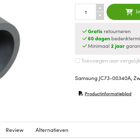
I
Gratis
retourneren
60 dagen
bedenktermi
Minimaal
2 jaar
garan
Toevoegen aan vergelij
Samsung JC73-00340A, Zw
Productinformatieblad
(opent in nieuw venster)
Review
Alternatieven