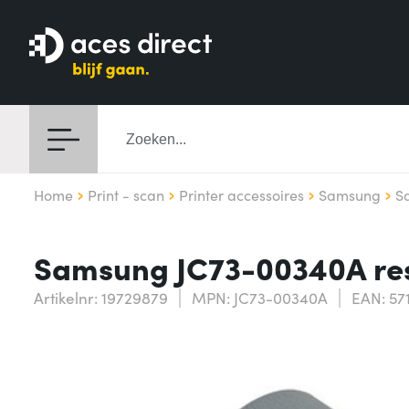
Home
Print - scan
Printer accessoires
Samsung
S
Samsung JC73-00340A res
Artikelnr: 19729879
MPN: JC73-00340A
EAN: 57