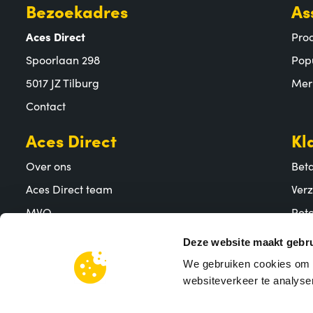
Bezoekadres
As
Aces Direct
Pro
Spoorlaan 298
Pop
5017 JZ Tilburg
Mer
Contact
Aces Direct
Kl
Over ons
Bet
Aces Direct team
Ver
MVO
Reto
Vacatures
Vee
Deze website maakt gebru
We gebruiken cookies om c
websiteverkeer te analyser