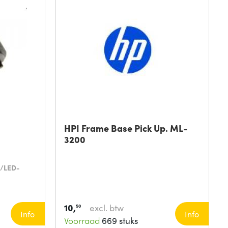
HPI Frame Base Pick Up. ML-
3200
r/LED-
10,
excl. btw
50
Info
Info
Voorraad
669 stuks