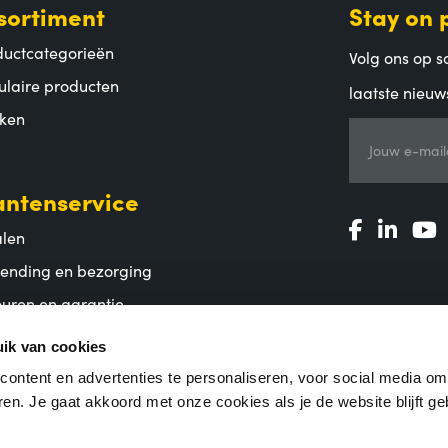
sortiment
Stay on 
ductcategorieën
Volg ons op so
ulaire producten
laatste nieuw
ken
Jouw e-mail
antenservice
alen
zending en bezorging
uren en garantie
lgestelde vragen
ik van cookies
ontent en advertenties te personaliseren, voor social media o
en. Je gaat akkoord met onze cookies als je de website blijft ge