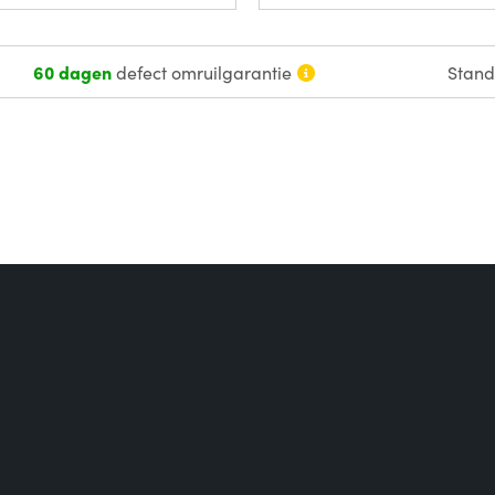
60 dagen
defect omruilgarantie
Stan