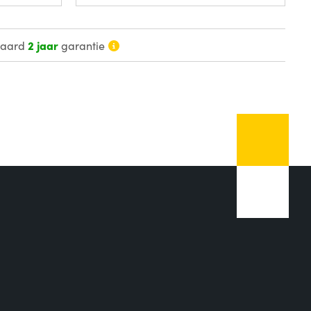
daard
2 jaar
garantie