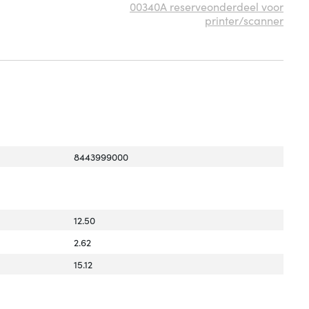
00340A reserveonderdeel voor
printer/scanner
8443999000
12.50
2.62
15.12