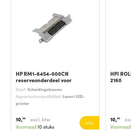
HP RM1-6454-000CN
HPI ROL
reserveonderdeel voor
2160
Soort:
Scheidingskussen
Apparaatcompatibiliteit:
Laser/LED-
printer
10,
10,
excl. btw
ex
50
50
Info
Voorraad
10 stuks
Voorraad