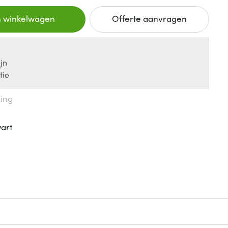
n winkelwagen
Offerte aanvragen
jn
tie
king
art