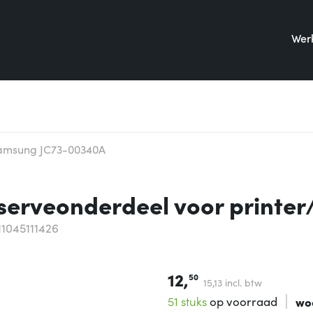
Werk
amsung JC73-00340A
erveonderdeel voor printer
11045111426
12,
50
15,
13
incl. btw
51 stuks
op voorraad
wo