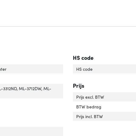
HS code
raatcompatibiliteit'
ver 'Apparaatcompatibiliteit'
nter
HS code
compatibiliteit'
er 'Merkcompatibiliteit'
Prijs
tibiliteit'
er 'Compatibiliteit'
-3312ND, ML-3712DW, ML-
Prijs excl. BTW
r van het product'
er 'Kleur van het product'
BTW bedrag
Prijs incl. BTW