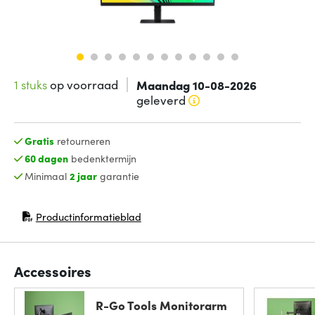
1 stuks
op voorraad
Maandag 10-08-2026
geleverd
Gratis
retourneren
60 dagen
bedenktermijn
Minimaal
2 jaar
garantie
Productinformatieblad
(opent in nieuw venster)
Accessoires
R-Go Tools Monitorarm