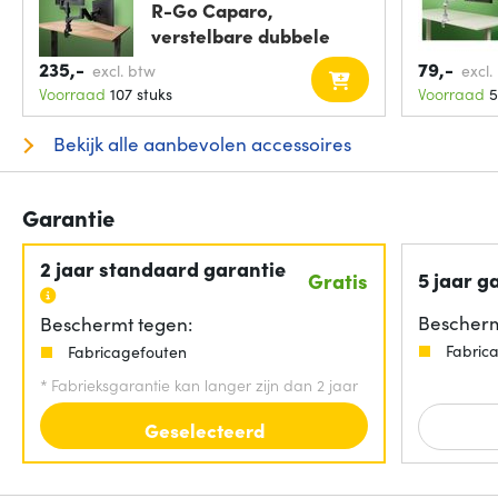
R-Go Caparo,
verstelbare dubbele
235,-
79,-
excl. btw
excl.
Voorraad
107 stuks
Voorraad
5
Bekijk alle aanbevolen accessoires
Garantie
2 jaar standaard garantie
5 jaar g
Gratis
Bescherm
Beschermt tegen:
Fabric
Fabricagefouten
*
Fabrieksgarantie kan langer zijn dan 2 jaar
Geselecteerd