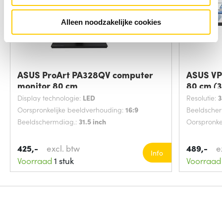
Alleen noodzakelijke cookies
ASUS ProArt PA328QV computer
ASUS VP
monitor 80 cm
80 cm (3
Display technologie:
LED
Resolutie:
3
Oorspronkelijke beeldverhouding:
16:9
Beeldsche
Beeldschermdiag.:
31.5 inch
Oorspronke
425,-
excl. btw
489,-
e
Info
Voorraad
1 stuk
Voorraad