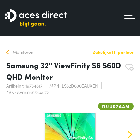
Monitoren
Zakelijke IT-partner
Samsung 32" ViewFinity S6 S60D
QHD Monitor
Artikelnr: 19734817
MPN: LS32D600EAUXEN
EAN: 8806095524672
DUURZAAM