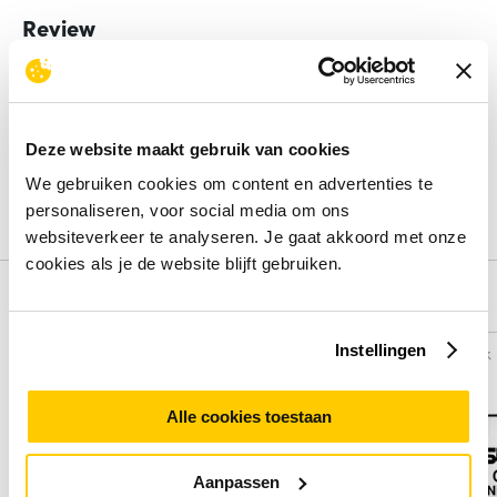
Review
Beoordelingen binnenkort beschikbaar
Deel je ervaring met het product door het schrijven van een
Deze website maakt gebruik van cookies
review.
We gebruiken cookies om content en advertenties te
Schrijf een review
personaliseren, voor social media om ons
websiteverkeer te analyseren. Je gaat akkoord met onze
cookies als je de website blijft gebruiken.
Alternatieven
Instellingen
Vergelijk
Vergelijk
Alle cookies toestaan
Aanpassen