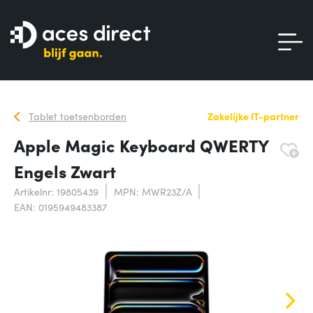
Tablet toetsenborden
Zakelijke IT-partner
Apple Magic Keyboard QWERTY
Engels Zwart
Artikelnr: 19805439
MPN: MWR23Z/A
EAN: 0195949483387