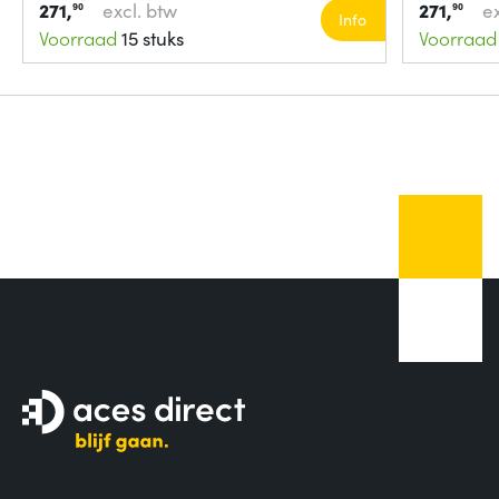
271,
excl. btw
271,
e
90
90
Info
Voorraad
15 stuks
Voorraad