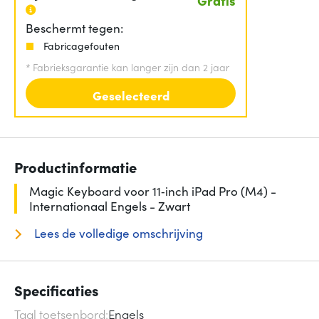
Gratis
Beschermt tegen:
Fabricagefouten
*
Fabrieksgarantie kan langer zijn dan 2 jaar
Geselecteerd
Productinformatie
Magic Keyboard voor 11‑inch iPad Pro (M4) -
Internationaal Engels - Zwart
Lees de volledige omschrijving
Specificaties
Taal toetsenbord
Engels