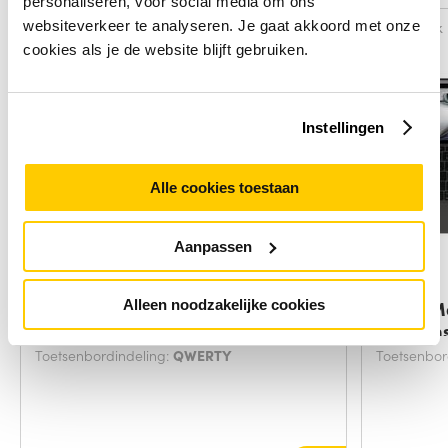
personaliseren, voor social media om ons
websiteverkeer te analyseren. Je gaat akkoord met onze
Vergelijk
Vergelijk
cookies als je de website blijft gebruiken.
Instellingen
Alle cookies toestaan
Aanpassen
Apple Magic Keyboard QWERTY
Apple M
Alleen noodzakelijke cookies
Brits Engels
Italiaan
Toetsenbordindeling:
QWERTY
Toetsenbor