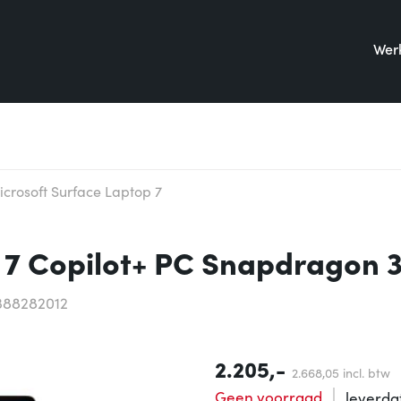
Werk
icrosoft Surface Laptop 7
 7 Copilot+ PC Snapdragon 
388282012
2.205,-
2.668,
05
incl. btw
Geen voorraad
leverd