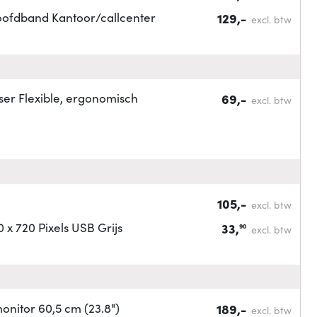
oofdband Kantoor/callcenter
129,-
excl. btw
ser Flexible, ergonomisch
69,-
excl. btw
105,-
excl. btw
x 720 Pixels USB Grijs
33,
90
excl. btw
onitor 60,5 cm (23.8")
189,-
excl. btw