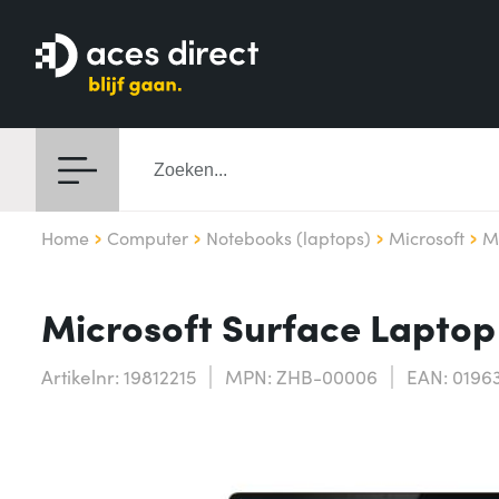
Home
Computer
Notebooks (laptops)
Microsoft
M
Microsoft Surface Laptop
Artikelnr: 19812215
MPN: ZHB-00006
EAN: 0196