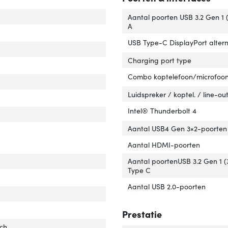
r van het product'
er 'Kleur van het product'
Aantal poorten USB 3.2 Gen 1 (
A
 product'
ver 'Type product'
USB Type-C DisplayPort alter
Charging port type
t positionering'
er 'Markt positionering'
Combo koptelefoon/microfoon
Luidspreker / koptel. / line-ou
eriaal behuizing'
ver 'Materiaal behuizing'
Intel® Thunderbolt 4
factor'
ver 'Vormfactor'
Aantal USB4 Gen 3×2-poorten
Aantal HDMI-poorten
ldschermdiag.'
ver 'Beeldschermdiag.'
Aantal poortenUSB 3.2 Gen 1 (3
Type C
ische contrastverhouding'
ver 'Typische contrastverhouding'
Aantal USB 2.0-poorten
Prestatie
nch