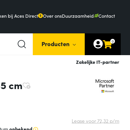
en bij Aces Direct
Over ons
Duurzaamheid
Contact
5
0
Producten
Zakelijke IT-partner
35 cm
Lease voor
72,
32
p/m
atum
onbekend