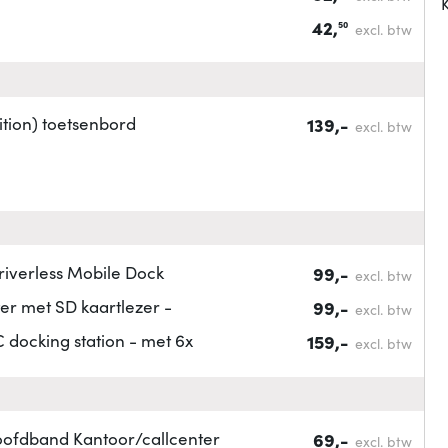
K
42,
50
excl. btw
tion) toetsenbord
139,-
excl. btw
iverless Mobile Dock
99,-
excl. btw
er met SD kaartlezer -
99,-
excl. btw
docking station - met 6x
159,-
excl. btw
oofdband Kantoor/callcenter
69,-
excl. btw