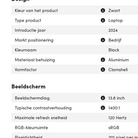
Uitleg over 'Kleu
Verberg uitleg ov
Kleur van het product
Zwart
Uitleg over 'Type
Verberg uitleg o
Type product
Laptop
Introductie jaar
2024
Uitleg over 'Mark
Verberg uitleg ov
Markt positionering
Bedrijf
Kleurnaam
Black
Uitleg over 'Mat
Verberg uitleg o
Materiaal behuizing
Aluminium
Uitleg over 'Vorm
Verberg uitleg o
Vormfactor
Clamshell
Beeldscherm
Uitleg over 'Bee
Verberg uitleg o
Beeldschermdiag.
13.8 inch
Uitleg over 'Typ
Verberg uitleg o
Typische contrastverhouding
1400:1
Maximale refresh snelheid
120 Hertz
RGB-kleurruimte
sRGB
Pixeldichtheid
201 pixel per i