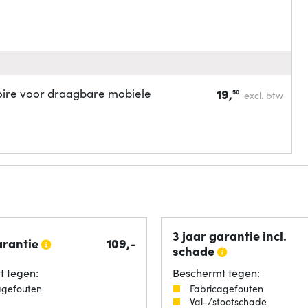
ire voor draagbare mobiele
19,
50
excl. btw
3 jaar garantie incl.
arantie
109,-
schade
 tegen:
Beschermt tegen:
agefouten
Fabricagefouten
Val-/stootschade