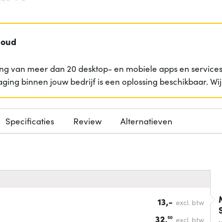
loud
ng van meer dan 20 desktop- en mobiele apps en services 
aging binnen jouw bedrijf is een oplossing beschikbaar. W
Specificaties
Review
Alternatieven
13,-
excl. btw
32,
50
excl. btw