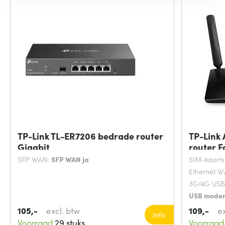
TP-Link TL-ER7206 bedrade router
TP-Link
Gigabit
router F
SFP WAN:
SFP WAN ja
SIM-kaarts
Ethernet 
3G/4G USB 
USB modem 
WLAN gege
105,-
excl. btw
109,-
e
Info
867 Megab
Voorraad
29 stuks
Voorraad