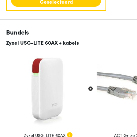
Geselecteerd
Bundels
Zyxel USG-LITE 60AX + kabels
Zyxel USG-LITE 60AX
ACT Grijze