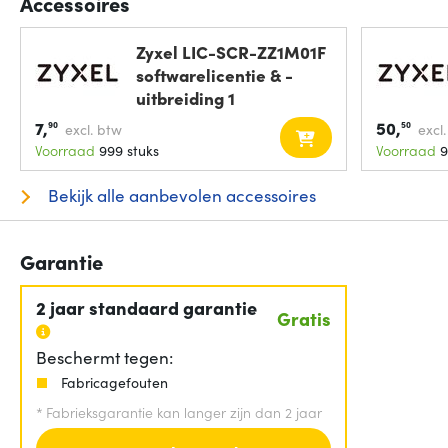
Accessoires
Zyxel LIC-SCR-ZZ1M01F
softwarelicentie & -
uitbreiding 1
7,
50,
90
50
excl. btw
excl
Voorraad
999 stuks
Voorraad
9
Bekijk alle aanbevolen accessoires
Garantie
2 jaar standaard garantie
Gratis
Beschermt tegen:
Fabricagefouten
*
Fabrieksgarantie kan langer zijn dan 2 jaar