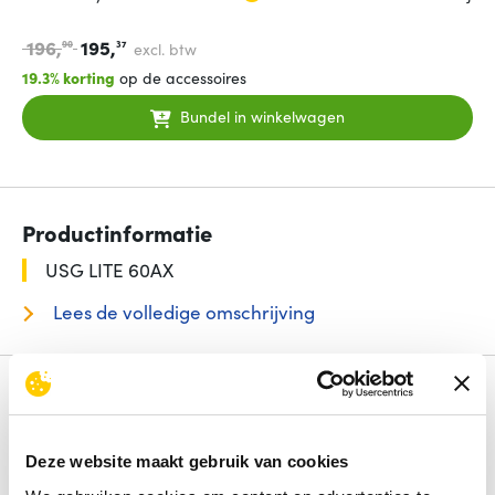
196,
195,
90
37
excl. btw
19.3% korting
op de accessoires
Bundel in winkelwagen
Productinformatie
USG LITE 60AX
Lees de volledige omschrijving
Specificaties
Aantal Ethernet LAN (RJ-45)-poorten
5
Ethernet WAN
Ja
Deze website maakt gebruik van cookies
DSL WAN
Nee