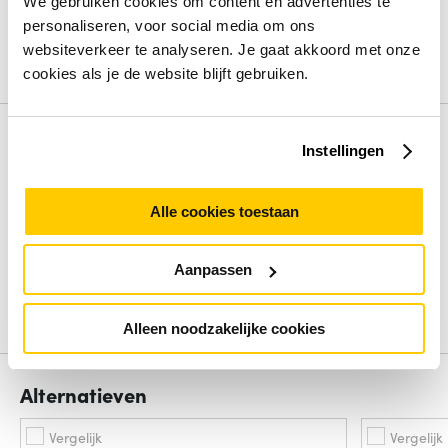
We gebruiken cookies om content en advertenties te
SFP WAN
Nee
personaliseren, voor social media om ons
SIM-kaartsleuf
Nee
websiteverkeer te analyseren. Je gaat akkoord met onze
cookies als je de website blijft gebruiken.
Bekijk alle specificaties
Review
Instellingen
Beoordelingen binnenkort beschikbaar
Alle cookies toestaan
Deel je ervaring met het product door het schrijven van een
review.
Aanpassen
Schrijf een review
Alleen noodzakelijke cookies
Alternatieven
Vergelijk
Vergelijk