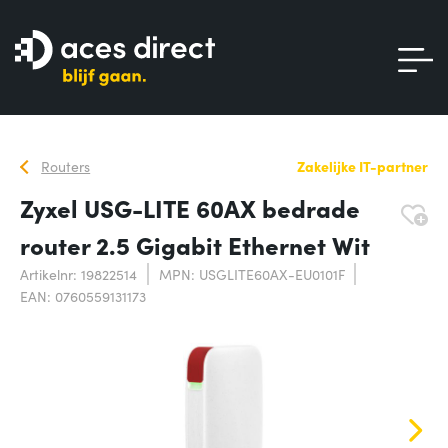
Routers
Zakelijke IT-partner
Zyxel USG-LITE 60AX bedrade
router 2.5 Gigabit Ethernet Wit
Artikelnr: 19822514
MPN: USGLITE60AX-EU0101F
EAN: 0760559131173