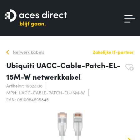
Netwerk kabels
Zakelijke IT-partner
Ubiquiti UACC-Cable-Patch-EL-
15M-W netwerkkabel
Artikelnr: 19823138
MPN: UACC-CABLE-PATCH-EL-15M-W
EAN: 0810084695845