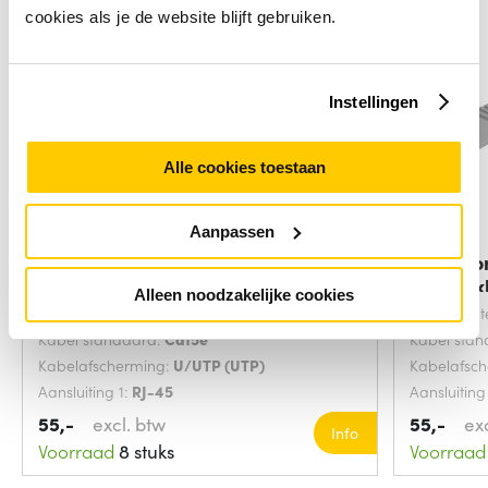
cookies als je de website blijft gebruiken.
Instellingen
Alle cookies toestaan
Aanpassen
Microconnect V-UTP515WVP
Microco
netwerkkabel Wit
netwerkk
Alleen noodzakelijke cookies
Snoerlengte:
15 Meters
Snoerlengt
Kabel standaard:
Cat5e
Kabel sta
Kabelafscherming:
U/UTP (UTP)
Kabelafsc
Aansluiting 1:
RJ-45
Aansluiting
55,-
excl. btw
55,-
ex
Info
Voorraad
8 stuks
Voorraad