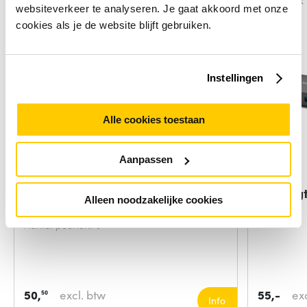
Vergelijk
Vergelijk
websiteverkeer te analyseren. Je gaat akkoord met onze
cookies als je de website blijft gebruiken.
Instellingen
Alle cookies toestaan
Aanpassen
LogiLink UA0309 interface hub
Kensing
Alleen noodzakelijke cookies
USB 3.2 Gen
Hub
Aantal poorten:
4
50,
excl. btw
55,-
ex
50
Info