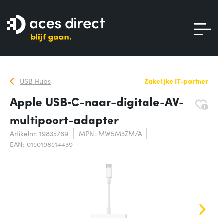
USB Hubs
Zakelijke IT-partner
Apple USB‑C-naar-digitale-AV-
multipoort-adapter
Artikelnr: 19835769
MPN: MW5M3ZM/A
EAN: 0190198914439