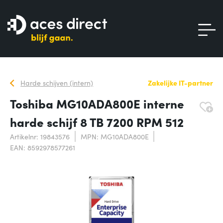
Harde schijven (intern)
Zakelijke IT-partner
Toshiba MG10ADA800E interne
harde schijf 8 TB 7200 RPM 512
Artikelnr: 19843576
MPN: MG10ADA800E
EAN: 8592978577261