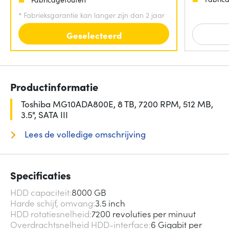
*
Fabrieksgarantie kan langer zijn dan 2 jaar
Geselecteerd
Productinformatie
Toshiba MG10ADA800E, 8 TB, 7200 RPM, 512 MB,
3.5", SATA III
Lees de volledige omschrijving
Specificaties
HDD capaciteit
8000 GB
Harde schijf, omvang
3.5 inch
HDD rotatiesnelheid
7200 revoluties per minuut
Overdrachtsnelheid HDD-interface
6 Gigabit per