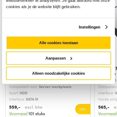
websiteverkeer te analyseren. Je gaat akkoord met onze
cookies als je de website blijft gebruiken.
Instellingen
Alle cookies toestaan
Aanpassen
HPE 857648-K21 interne harde
DELL FV7
schijf 10 TB
TB 7200
Alleen noodzakelijke cookies
Hot-swap:
Hot-swap ja
Soort:
HDD
Component voor:
Server/werkplaats
Component
Soort:
HDD
Interface:
Interface:
SATA III
Harde schi
559,-
excl. btw
565,-
e
Info
Voorraad
101 stuks
Voorraad