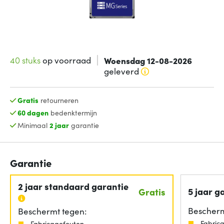
40 stuks
op voorraad
Woensdag 12-08-2026
geleverd
Gratis
retourneren
60 dagen
bedenktermijn
Minimaal
2 jaar
garantie
Garantie
2 jaar standaard garantie
5 jaar g
Gratis
Bescherm
Beschermt tegen:
Fabric
Fabricagefouten