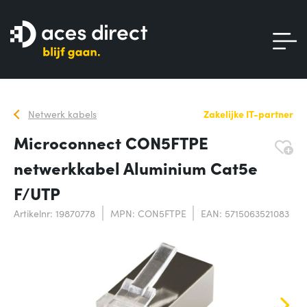
Netwerk kabels
Zakelijke IT-partner
Microconnect CON5FTPE
netwerkkabel Aluminium Cat5e
F/UTP
Artikelnr: 19870778
MPN: CON5FTPE
EAN: 5715063521083