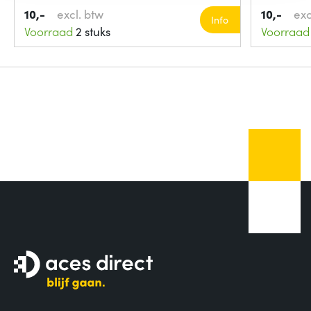
10,-
excl. btw
10,-
exc
Info
Voorraad
2 stuks
Voorraad