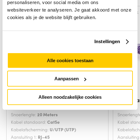
personaliseren, voor social media om ons
websiteverkeer te analyseren. Je gaat akkoord met onze
Vergelijk
Vergelijk
cookies als je de website blijft gebruiken.
Instellingen
Alle cookies toestaan
Aanpassen
Alleen noodzakelijke cookies
Digitus DK-1512-200 netwerkkabel
ACT Paa
Grijs 20
Snoerlengte:
20 Meters
Snoerlengt
Kabel standaard:
Cat5e
Kabel sta
Kabelafscherming:
U/UTP (UTP)
Kabelafsc
Aansluiting 1:
RJ-45
Aansluiting