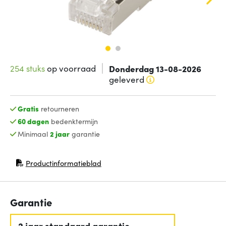
254 stuks
op voorraad
Donderdag 13-08-2026
geleverd
Gratis
retourneren
60 dagen
bedenktermijn
Minimaal
2 jaar
garantie
Productinformatieblad
(opent in nieuw venster)
Garantie
2 jaar standaard garantie