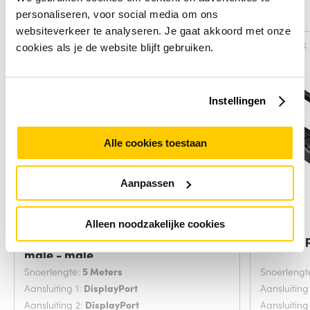
Alternatieven
personaliseren, voor social media om ons
websiteverkeer te analyseren. Je gaat akkoord met onze
Vergelijk
Vergelijk
cookies als je de website blijft gebruiken.
Instellingen
Alle cookies toestaan
Aanpassen
Alleen noodzakelijke cookies
ACT 5 meter DisplayPort cable
ACT Disp
male - male
Snoerlengte:
5 Meters
Snoerlengt
Aansluiting 1:
DisplayPort
Aansluiting
Aansluiting 2:
DisplayPort
Aansluiting