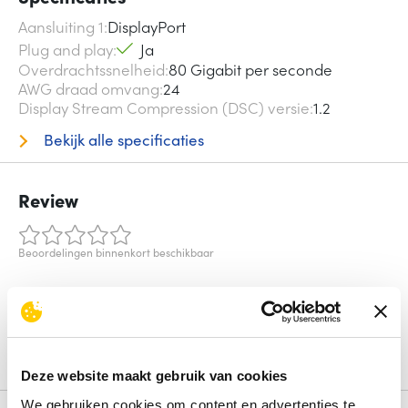
Aansluiting 1
DisplayPort
Plug and play
Ja
Overdrachtssnelheid
80 Gigabit per seconde
AWG draad omvang
24
Display Stream Compression (DSC) versie
1.2
Bekijk alle specificaties
Review
Beoordelingen binnenkort beschikbaar
Deel je ervaring met het product door het schrijven van een
review.
Schrijf een review
Deze website maakt gebruik van cookies
We gebruiken cookies om content en advertenties te