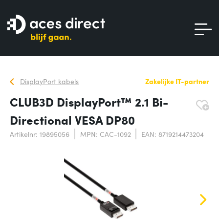
DisplayPort kabels
Zakelijke IT-partner
CLUB3D DisplayPort™ 2.1 Bi-
Directional VESA DP80
Artikelnr: 19895056
MPN: CAC-1092
EAN: 8719214473204