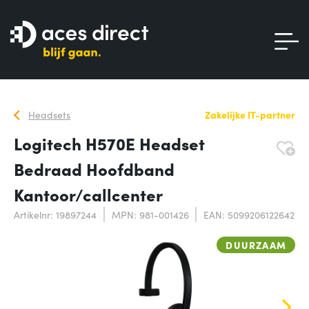
Headsets
Zakelijke IT-partner
Logitech H570E Headset
Bedraad Hoofdband
Kantoor/callcenter
Artikelnr: 19897244
MPN: 981-001426
EAN: 5099206122642
DUURZAAM