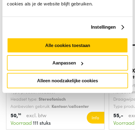
cookies als je de website blijft gebruiken.
Instellingen
Alle cookies toestaan
Aanpassen
Sandberg 126-30
Trust G
hoofdtelefoon/headset
Headset 
Alleen noodzakelijke cookies
Draagwijze:
Hoofdband
Headset ty
Type product:
Headset
Aanbevolen
Headset type:
Stereofonisch
Draagwijz
Aanbevolen gebruik:
Kantoor/callcenter
Type produ
50,
excl. btw
55,-
ex
50
Info
Voorraad
111 stuks
Voorraad