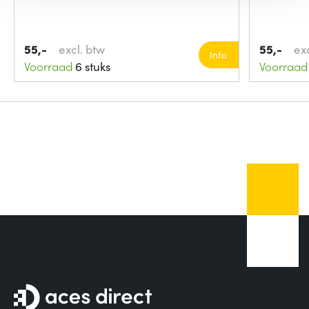
55,-
excl. btw
55,-
ex
Info
Voorraad
6 stuks
Voorraad