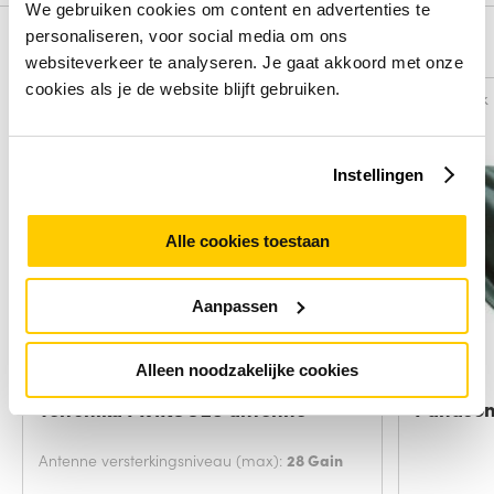
We gebruiken cookies om content en advertenties te
personaliseren, voor social media om ons
Alternatieven
websiteverkeer te analyseren. Je gaat akkoord met onze
cookies als je de website blijft gebruiken.
Vergelijk
Vergelijk
Instellingen
Alle cookies toestaan
Aanpassen
Alleen noodzakelijke cookies
Teltonika PR1KCO28 antenne
Panason
Antenne versterkingsniveau (max):
28 Gain