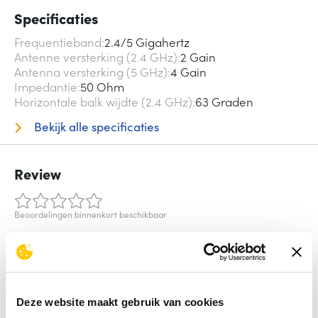
Specificaties
Frequentieband
2.4/5 Gigahertz
Antenne versterking (2.4 GHz)
2 Gain
Antenna versterking (5 GHz)
4 Gain
Impedantie
50 Ohm
Horizontale balk wijdte (2.4 GHz)
63 Graden
Bekijk alle specificaties
Review
Beoordelingen binnenkort beschikbaar
Deel je ervaring met het product door het schrijven van een
review.
Schrijf een review
Deze website maakt gebruik van cookies