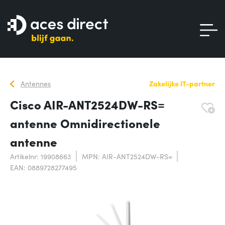
Antennes
Zakelijke IT-partner
Cisco AIR-ANT2524DW-RS=
antenne Omnidirectionele
antenne
Artikelnr: 19908663
MPN: AIR-ANT2524DW-RS=
EAN: 0889728277495