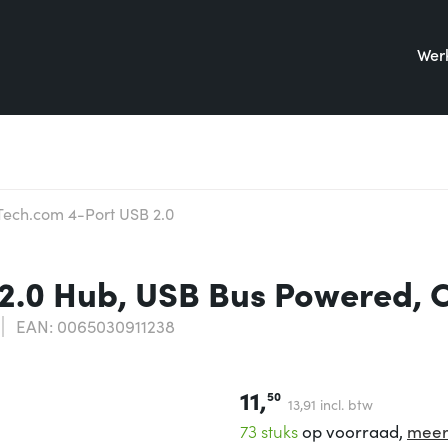
Werk
Tech.com 4-Port USB 2.0
 2.0 Hub, USB Bus Powered,
EAN: 0065030911238
11,
50
13,
91
incl. btw
73 stuks
op voorraad,
meer