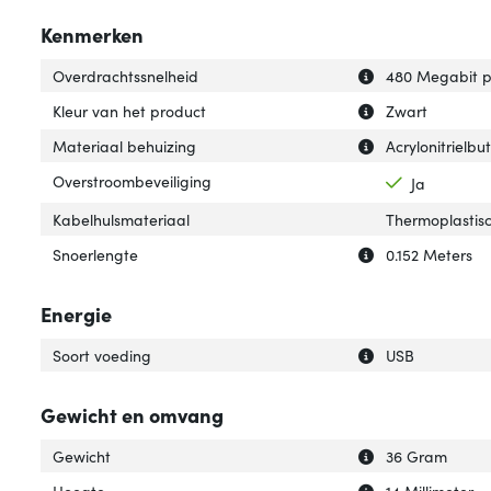
Kenmerken
Uitleg over 'Ove
Verberg uitleg o
Overdrachtssnelheid
480 Megabit p
Uitleg over 'Kleu
Verberg uitleg ov
Kleur van het product
Zwart
Uitleg over 'Mat
Verberg uitleg o
Materiaal behuizing
Acrylonitrielb
Overstroombeveiliging
Ja
Kabelhulsmateriaal
Thermoplastis
Uitleg over 'Snoe
Verberg uitleg o
Snoerlengte
0.152 Meters
Energie
Uitleg over 'Soor
Verberg uitleg o
Soort voeding
USB
Gewicht en omvang
Uitleg over 'Gewi
Verberg uitleg o
Gewicht
36 Gram
Uitleg over 'Hoog
Verberg uitleg o
Hoogte
14 Millimeter