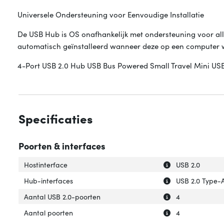
Universele Ondersteuning voor Eenvoudige Installatie
De USB Hub is OS onafhankelijk met ondersteuning voor a
automatisch geïnstalleerd wanneer deze op een computer 
4-Port USB 2.0 Hub USB Bus Powered Small Travel Mini USB
Specificaties
Poorten & interfaces
Uitleg over 'Host
Verberg uitleg ov
Hostinterface
USB 2.0
Uitleg over 'Hub-
Verberg uitleg o
Hub-interfaces
USB 2.0 Type-
Uitleg over 'Aan
Verberg uitleg o
Aantal USB 2.0-poorten
4
Uitleg over 'Aant
Verberg uitleg o
Aantal poorten
4