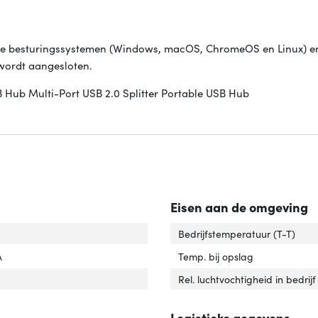
lle besturingssystemen (Windows, macOS, ChromeOS en Linux) e
wordt aangesloten.
 Hub Multi-Port USB 2.0 Splitter Portable USB Hub
Eisen aan de omgeving
interface'
er 'Hostinterface'
Bedrijfstemperatuur (T-T)
interfaces'
ver 'Hub-interfaces'
A
Temp. bij opslag
tal USB 2.0-poorten'
ver 'Aantal USB 2.0-poorten'
Rel. luchtvochtigheid in bedrijf
al poorten'
ver 'Aantal poorten'
Logistieke gegevens