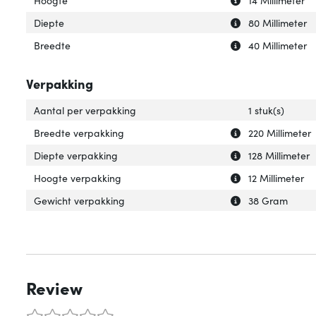
Uitleg over 'Diep
Verberg uitleg ov
Diepte
80 Millimeter
Uitleg over 'Bree
Verberg uitleg o
Breedte
40 Millimeter
Verpakking
Aantal per verpakking
1 stuk(s)
Uitleg over 'Bre
Verberg uitleg o
Breedte verpakking
220 Millimeter
Uitleg over 'Die
Verberg uitleg o
Diepte verpakking
128 Millimeter
Uitleg over 'Hoo
Verberg uitleg o
Hoogte verpakking
12 Millimeter
Uitleg over 'Gew
Verberg uitleg o
Gewicht verpakking
38 Gram
Review