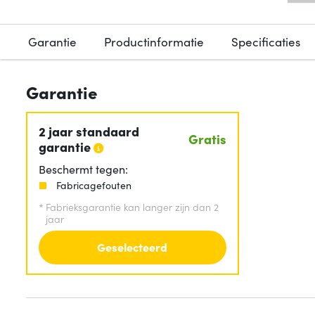
Garantie
Productinformatie
Specificaties
Garantie
2 jaar standaard
Gratis
garantie
Beschermt tegen:
Fabricagefouten
*
Fabrieksgarantie kan langer zijn dan 2
jaar
Geselecteerd