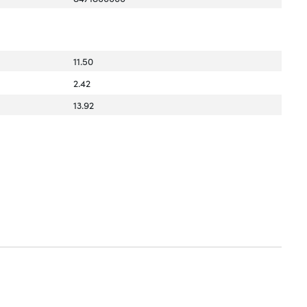
11.50
2.42
13.92