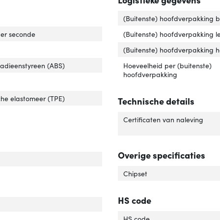
(Buitenste) hoofdverpakking 
rdrachtssnelheid'
ver 'Overdrachtssnelheid'
er seconde
(Buitenste) hoofdverpakking l
r van het product'
er 'Kleur van het product'
(Buitenste) hoofdverpakking 
eriaal behuizing'
ver 'Materiaal behuizing'
utadieenstyreen (ABS)
Hoeveelheid per (buitenste)
hoofdverpakking
che elastomeer (TPE)
Technische details
rlengte'
ver 'Snoerlengte'
Certificaten van naleving
Overige specificaties
t voeding'
ver 'Soort voeding'
Chipset
HS code
cht'
ver 'Gewicht'
HS code
te'
ver 'Hoogte'