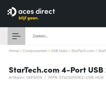
Home
Componenten
USB Hubs
StarTech.com
Star
StarTech.com 4-Port USB
Artikelnr: 19915109
MPN: ST4200MINI2-USB-HUB