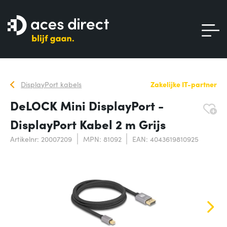
DisplayPort kabels
Zakelijke IT-partner
DeLOCK Mini DisplayPort -
DisplayPort Kabel 2 m Grijs
Artikelnr: 20007209
MPN: 81092
EAN: 4043619810925