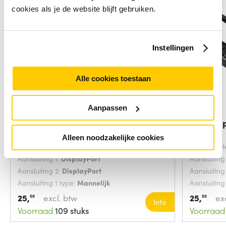
cookies als je de website blijft gebruiken.
Instellingen
Alle cookies toestaan
Aanpassen
ACT 5 meter DisplayPort cable
ACT Disp
male - male
Alleen noodzakelijke cookies
Snoerlengte:
5 Meters
Snoerlengt
Aansluiting 1:
DisplayPort
Aansluiting
Aansluiting 2:
DisplayPort
Aansluiting
Aansluiting 1 type:
Mannelijk
Aansluiting
25,
excl. btw
25,
ex
50
50
Info
Voorraad
109 stuks
Voorraad