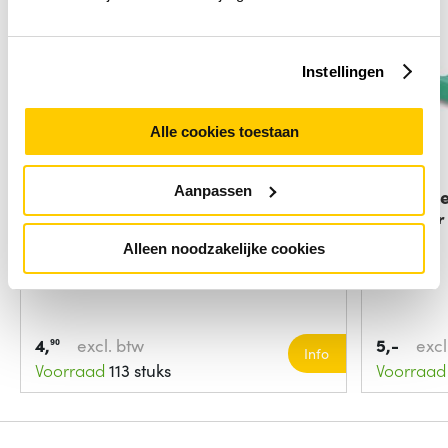
Instellingen
Alle cookies toestaan
Aanpassen
Microconnect FIBSCAPCADA
ACT Fib
tussenstuk voor
adapter
Alleen noodzakelijke cookies
4,
excl. btw
5,-
excl
90
Info
Voorraad
113 stuks
Voorraad