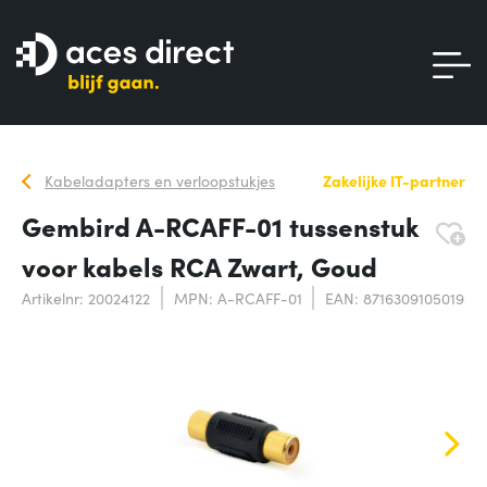
Kabeladapters en verloopstukjes
Zakelijke IT-partner
Gembird A-RCAFF-01 tussenstuk
voor kabels RCA Zwart, Goud
Artikelnr: 20024122
MPN: A-RCAFF-01
EAN: 8716309105019