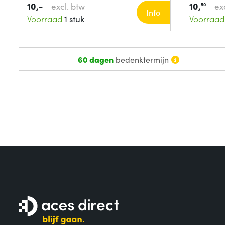
10,-
10,
excl. btw
ex
50
Info
Voorraad
1 stuk
Voorraad
60 dagen
bedenktermijn