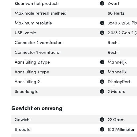
Uitleg over 'Kleu
Verberg uitleg ov
Kleur van het product
Zwart
Maximale refresh snelheid
60 Hertz
Uitleg over 'Max
Verberg uitleg o
Maximum resolutie
3840 x 2160 Pix
Uitleg over 'USB-
Verberg uitleg ov
USB-versie
2.0/3.2 Gen 2 (
Connector 2 vormfactor
Recht
Connector 1 vormfactor
Recht
Uitleg over 'Aans
Verberg uitleg ov
Aansluiting 2 type
Mannelijk
Uitleg over 'Aansl
Verberg uitleg ov
Aansluiting 1 type
Mannelijk
Uitleg over 'Aansl
Verberg uitleg ov
Aansluiting 2
DisplayPort
Uitleg over 'Snoe
Verberg uitleg o
Snoerlengte
2 Meters
Gewicht en omvang
Uitleg over 'Gewi
Verberg uitleg o
Gewicht
22 Gram
Uitleg over 'Bree
Verberg uitleg o
Breedte
150 Millimeter