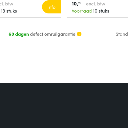
10,
cl. btw
excl. btw
50
Info
13 stuks
Voorraad
10 stuks
60 dagen
defect omruilgarantie
Stan