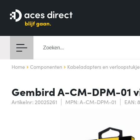
Home
Componenten
Kabeladapters en verloopstukje
Gembird A-CM-DPM-01 vi
Artikelnr: 20025261
MPN: A-CM-DPM-01
EAN: 