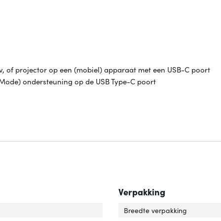
tv, of projector op een (mobiel) apparaat met een USB-C poort
t Mode) ondersteuning op de USB Type-C poort
Verpakking
uiting 1'
er 'Aansluiting 1'
Breedte verpakking