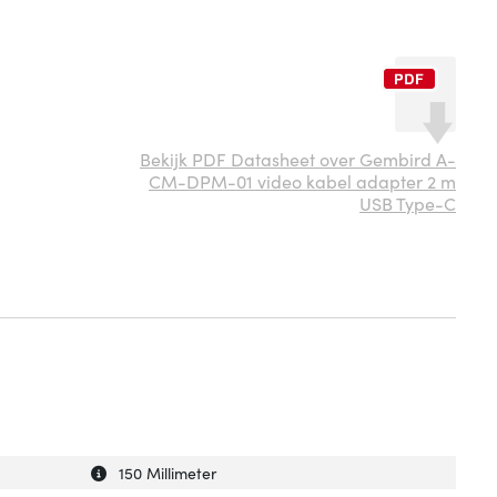
Bekijk PDF Datasheet over Gembird A-
CM-DPM-01 video kabel adapter 2 m
USB Type-C
Uitleg over 'Breedte verpakking'
Verberg uitleg over 'Breedte verpakking'
150 Millimeter