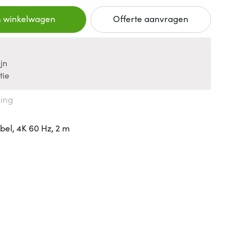
n winkelwagen
Offerte aanvragen
jn
tie
king
el, 4K 60 Hz, 2 m