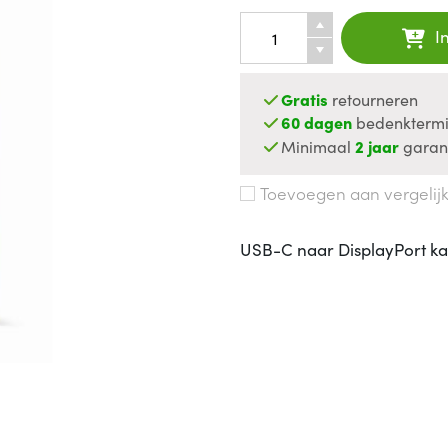
I
Gratis
retourneren
60 dagen
bedenktermi
Minimaal
2 jaar
garan
Toevoegen aan vergelij
USB-C naar DisplayPort kab