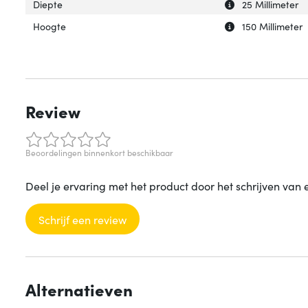
Uitleg over 'Diep
Verberg uitleg ov
Diepte
25 Millimeter
Uitleg over 'Hoog
Verberg uitleg o
Hoogte
150 Millimeter
Review
Beoordelingen binnenkort beschikbaar
Deel je ervaring met het product door het schrijven van 
Schrijf een review
Alternatieven