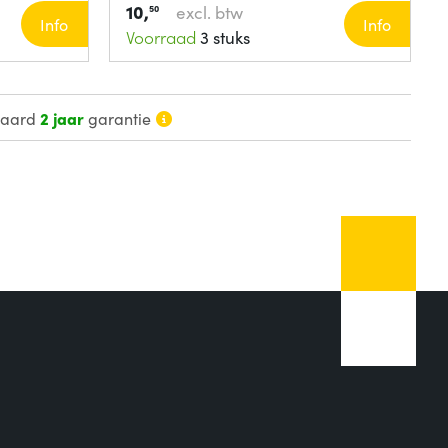
10,
excl. btw
50
Info
Info
Voorraad
3 stuks
daard
2 jaar
garantie