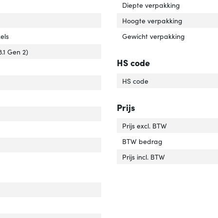
r van het product'
er 'Kleur van het product'
Diepte verpakking
Hoogte verpakking
imum resolutie'
ver 'Maximum resolutie'
els
Gewicht verpakking
versie'
er 'USB-versie'
3.1 Gen 2)
HS code
HS code
luiting 2 type'
er 'Aansluiting 2 type'
Prijs
uiting 1 type'
er 'Aansluiting 1 type'
Prijs excl. BTW
uiting 2'
er 'Aansluiting 2'
BTW bedrag
rlengte'
ver 'Snoerlengte'
Prijs incl. BTW
cht'
ver 'Gewicht'
dte'
ver 'Breedte'