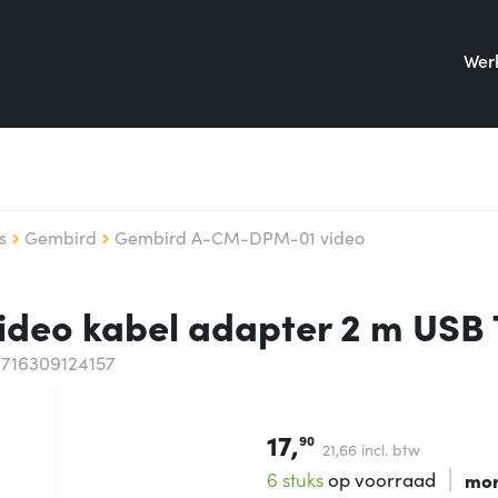
Werk
s
Gembird
Gembird A-CM-DPM-01 video
deo kabel adapter 2 m USB
8716309124157
17,
90
21,
66
incl. btw
6 stuks
op voorraad
mo