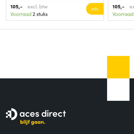
105,-
excl. btw
105,-
e
Info
Voorraad
2 stuks
Voorraad