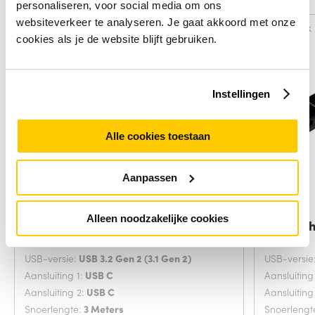
personaliseren, voor social media om ons
websiteverkeer te analyseren. Je gaat akkoord met onze
Vergelijk
Vergelijk
cookies als je de website blijft gebruiken.
Instellingen
Alle cookies toestaan
Aanpassen
Alleen noodzakelijke cookies
Manhattan USB-C naar USB-C
StarTech
kabel, 3 m
USB-versie:
USB 3.2 Gen 2 (3.1 Gen 2)
USB-versie
Aansluiting 1:
USB C
Aansluiting
Aansluiting 2:
USB C
Aansluiting
Snoerlengte:
3 Meters
Snoerlengt