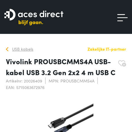
USB kabels
Zakelijke IT-partner
Vivolink PROUSBCMMS4A USB-
kabel USB 3.2 Gen 2x2 4 m USB C
Artikelnr: 20026409
MPN: PROUSBCMMS4A
EAN: 5715063672976