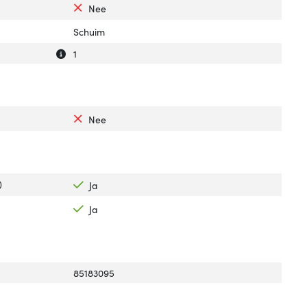
Nee
Schuim
Uitleg over 'Aantal'
Verberg uitleg over 'Aantal'
1
Nee
)
Ja
Ja
85183095