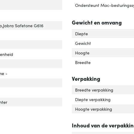
 and play'
ver 'Plug and play'
Ondersteunt Mac-besturingss
Gewicht en omvang
p,Jabra Safetone G616
Diepte
rlengte'
ver 'Snoerlengte'
Gewicht
t bediening'
ver 'Soort bediening'
Hoogte
eenheid
Breedte
me -
Verpakking
r van het product'
er 'Kleur van het product'
Breedte verpakking
dset type'
ver 'Headset type'
Diepte verpakking
bevolen gebruik'
ver 'Aanbevolen gebruik'
nter
Hoogte verpakking
agwijze'
ver 'Draagwijze'
Inhoud van de verpakki