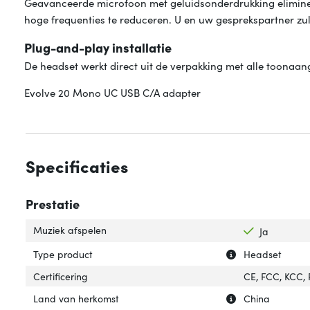
Geavanceerde microfoon met geluidsonderdrukking elimine
hoge frequenties te reduceren. U en uw gesprekspartner zull
Plug-and-play installatie
De headset werkt direct uit de verpakking met alle toonaan
Evolve 20 Mono UC USB C/A adapter
Specificaties
Prestatie
Muziek afspelen
Ja
Uitleg over 'Type
Verberg uitleg o
Type product
Headset
Certificering
CE, FCC, KCC,
Uitleg over 'Lan
Verberg uitleg o
Land van herkomst
China