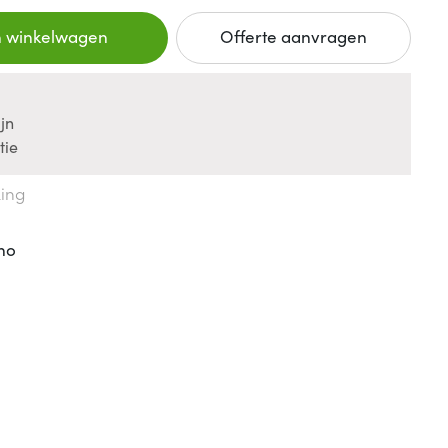
n winkelwagen
Offerte aanvragen
jn
tie
king
no