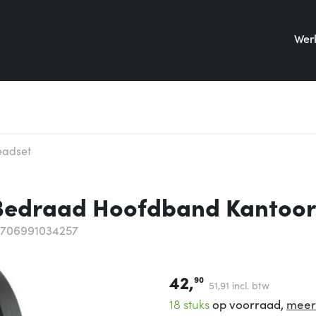
Werk
eadset
 Bedraad Hoofdband Kantoor
5706991034257
42,
90
51,
91
incl. btw
18 stuks
op voorraad,
meer