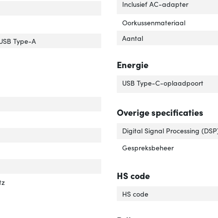
Inclusief AC-adapter
indingstechn.'
er 'Verbindingstechn.'
Oorkussenmateriaal
aansluiting'
ver 'USB-aansluiting'
Aantal
-connector'
ver 'USB-connector'
 USB Type-A
tooth'
er 'Bluetooth'
Energie
USB Type-C-oplaadpoort
edantie'
ver 'Impedantie'
Overige specificaties
Digital Signal Processing (DSP
Gespreksbeheer
e '
r 'Positie '
HS code
quentiebereik koptelefoon'
ver 'Frequentiebereik koptelefoon'
tz
HS code