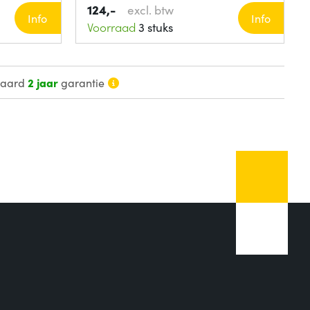
124,-
excl. btw
Info
Info
Voorraad
3 stuks
daard
2 jaar
garantie