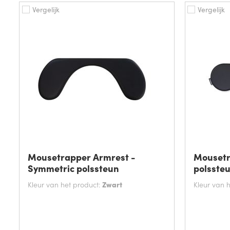
Vergelijk
Vergelijk
Mousetrapper Armrest -
Mousetr
Symmetric polssteun
polsste
Kleur van het product:
Zwart
Kleur van 