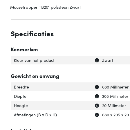
Mousetrapper TB201 polssteun Zwart
Specificaties
Kenmerken
Uitleg over 'Kleu
Verberg uitleg ov
Kleur van het product
Zwart
Gewicht en omvang
Uitleg over 'Bree
Verberg uitleg o
Breedte
680 Millimeter
Uitleg over 'Diep
Verberg uitleg ov
Diepte
205 Millimeter
Uitleg over 'Hoog
Verberg uitleg o
Hoogte
20 Millimeter
Uitleg over 'Afme
Verberg uitleg o
Afmetingen (B x D x H)
680 x 205 x 20 