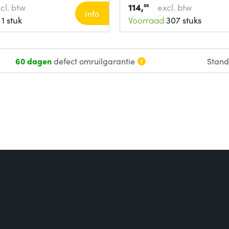
114,
cl. btw
excl. btw
88
Info
1 stuk
Voorraad
307 stuks
60 dagen
defect omruilgarantie
Stan