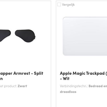
Vergelijk
apper Armrest - Split
Apple Magic Trackpad 
un
- Wit
het product:
Zwart
Verbindingstechn.:
Bedraad e
draadloos