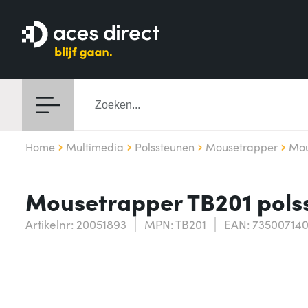
Home
Multimedia
Polssteunen
Mousetrapper
Mou
Mousetrapper TB201 pols
Artikelnr: 20051893
MPN: TB201
EAN: 73500714