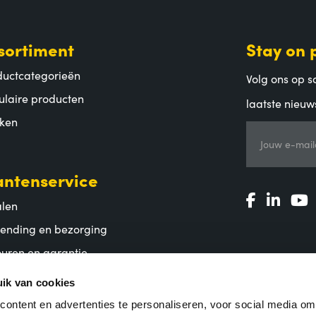
sortiment
Stay on 
ductcategorieën
Volg ons op so
ulaire producten
laatste nieuw
ken
Jouw e-mail
antenservice
alen
zending en bezorging
uren en garantie
lgestelde vragen
ik van cookies
ontent en advertenties te personaliseren, voor social media o