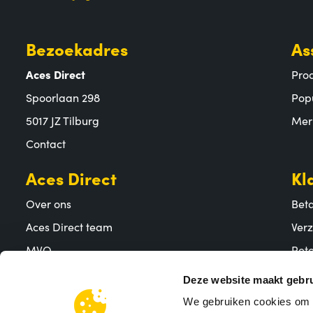
Bezoekadres
As
Aces Direct
Pro
Spoorlaan 298
Pop
5017 JZ Tilburg
Mer
Contact
Aces Direct
Kl
Over ons
Bet
Aces Direct team
Ver
MVO
Reto
Vacatures
Vee
Deze website maakt gebru
We gebruiken cookies om c