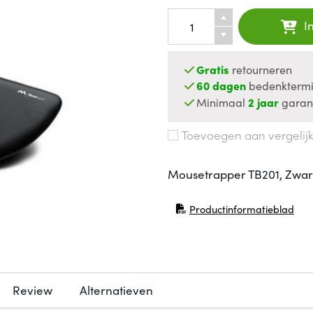
I
Gratis
retourneren
60 dagen
bedenktermi
Minimaal
2 jaar
garan
Toevoegen aan vergelij
Mousetrapper TB201, Zwar
Productinformatieblad
(opent in nieuw venster)
Review
Alternatieven