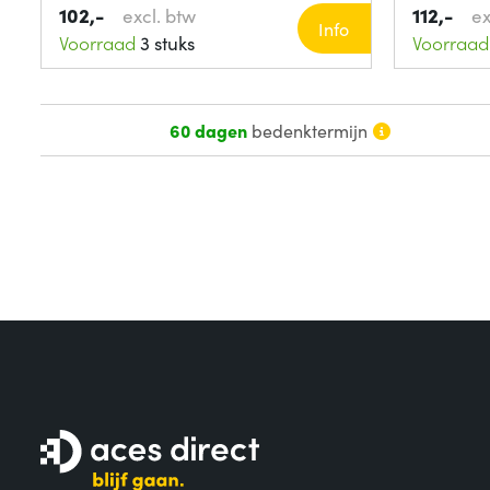
102,-
112,-
excl. btw
ex
Info
Voorraad
3 stuks
Voorraad
60 dagen
bedenktermijn