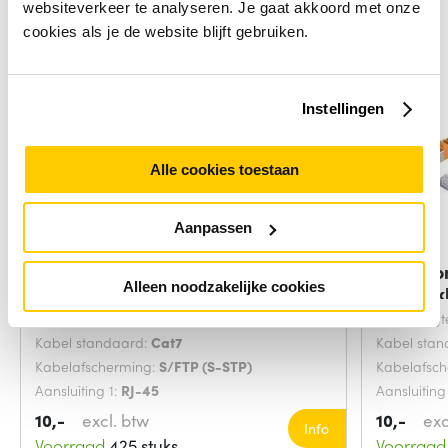
websiteverkeer te analyseren. Je gaat akkoord met onze
cookies als je de website blijft gebruiken.
Instellingen
Alle cookies toestaan
Aanpassen
Microconnect SFTP702G
Microco
Alleen noodzakelijke cookies
netwerkkabel Groen 2
netwerk
Snoerlengte:
2 Meters
Snoerlengt
Kabel standaard:
Cat7
Kabel sta
Kabelafscherming:
S/FTP (S-STP)
Kabelafsc
Aansluiting 1:
RJ-45
Aansluiting
10,-
excl. btw
10,-
exc
Info
Voorraad
425 stuks
Voorraad