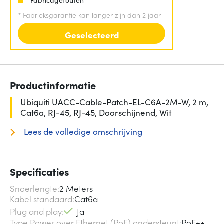
*
Fabrieksgarantie kan langer zijn dan 2 jaar
Geselecteerd
Productinformatie
Ubiquiti UACC-Cable-Patch-EL-C6A-2M-W, 2 m,
Cat6a, RJ-45, RJ-45, Doorschijnend, Wit
Lees de volledige omschrijving
Specificaties
Snoerlengte
2 Meters
Kabel standaard
Cat6a
Plug and play
Ja
Type Power over Ethernet (PoE) ondersteunt
PoE++