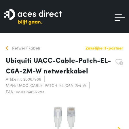
Netwerk kabels
Zakelijke IT-partner
Ubiquiti UACC-Cable-Patch-EL-
C6A-2M-W netwerkkabel
Artikelnr: 20067986
MPN: UACC-CABLE-PATCH-EL-C6A-2M-W
EAN: 0810084697283