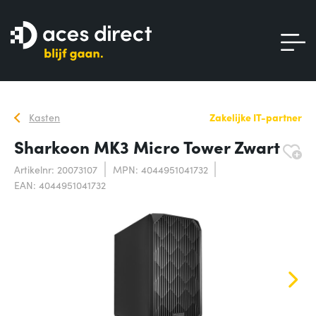
Kasten
Zakelijke IT-partner
Sharkoon MK3 Micro Tower Zwart
Artikelnr: 20073107
MPN: 4044951041732
EAN: 4044951041732