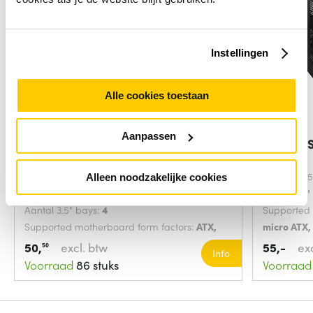
Instellingen
Alle cookies toestaan
Aanpassen
Chieftec CQ-01B-U3-OP
Antec V
computerbehuizing
Zwart
Soort:
PC
Aantal 5.2
Alleen noodzakelijke cookies
Aantal 5.25" bays:
2
Aantal 3.5
Aantal 3.5" bays:
4
Supported 
Supported motherboard form factors:
ATX,
micro ATX,
micro ATX
Kleur van 
50,
excl. btw
55,-
ex
50
Info
Voorraad
86 stuks
Voorraad