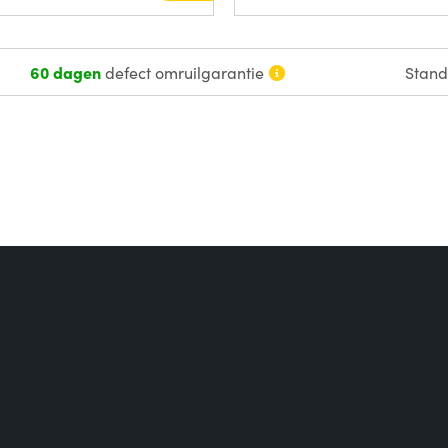
60 dagen
defect omruilgarantie
Stan