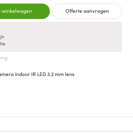
n winkelwagen
Offerte aanvragen
jn
tie
king
amera indoor IR LED 3.2 mm lens