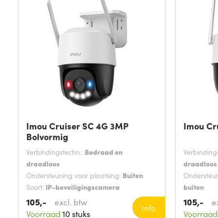
Imou Cruiser SC 4G 3MP
Imou Cru
Bolvormig
Verbindingstechn.:
Bedraad en
Verbinding
draadloos
draadloos
Ondersteuning voor plaatsing:
Buiten
Ondersteun
Soort:
IP-beveiligingscamera
buiten
Montagewijze:
Plafond/muur
Soort:
IP-b
105,-
105,-
excl. btw
e
Info
Kleur van 
Voorraad
10 stuks
Voorraad