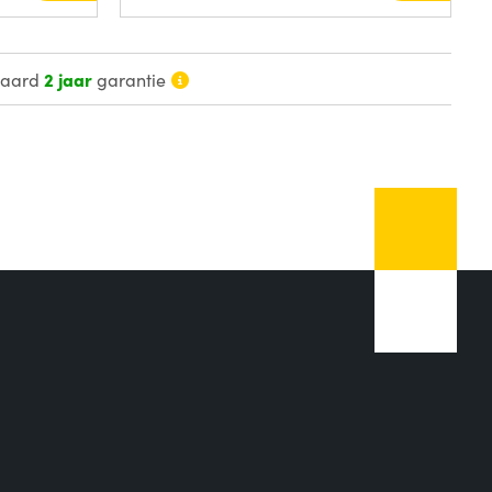
daard
2 jaar
garantie