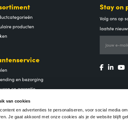
sortiment
Stay on 
ductcategorieën
Volg ons op so
ulaire producten
laatste nieuw
ken
Jouw e-mail
antenservice
alen
zending en bezorging
uren en garantie
lgestelde vragen
ik van cookies
ontent en advertenties te personaliseren, voor social media o
en. Je gaat akkoord met onze cookies als je de website blijft ge