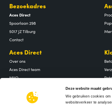
Bezoekadres
As
Aces Direct
Pro
Spoorlaan 298
Pop
5017 JZ Tilburg
Mer
Contact
Aces Direct
Kl
Over ons
Bet
Aces Direct team
Ver
MVO
Reto
Vacatures
Vee
Deze website maakt gebru
We gebruiken cookies om c
websiteverkeer te analyser