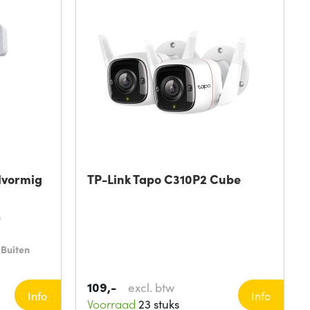
lvormig
TP-Link Tapo C310P2 Cube
n
:
Buiten
109,-
excl. btw
Info
Info
Voorraad
23 stuks