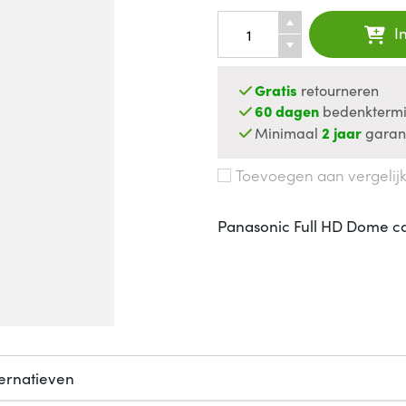
I
Gratis
retourneren
60 dagen
bedenktermi
Minimaal
2 jaar
garan
Toevoegen aan vergelij
Panasonic Full HD Dome c
ternatieven