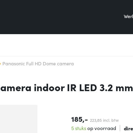
Werk
Panasonic Full HD Dome camera
amera indoor IR LED 3.2 mm
185,-
223,
85
incl. btw
5 stuks
op voorraad
dir