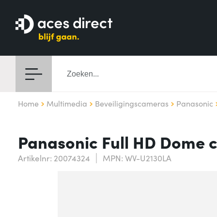
Home
Multimedia
Beveiligingscameras
Panasonic
Panasonic Full HD Dome c
Artikelnr: 20074324
MPN: WV-U2130LA