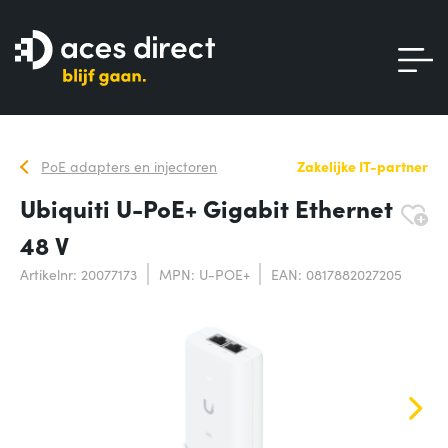
PoE adapters en injectoren
Zakelijke IT-partner
Ubiquiti U-PoE+ Gigabit Ethernet
48 V
Artikelnr: 20077173
MPN: U-POE+
EAN: 0817882027205