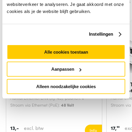
Vergelijk
Vergelijk
websiteverkeer te analyseren. Je gaat akkoord met onze
cookies als je de website blijft gebruiken.
Instellingen
Alle cookies toestaan
Aanpassen
Mikrotik RBGPOE PoE adapter &
TP-Link
Alleen noodzakelijke cookies
injector
Ethernet
Aantal Ethernet LAN (RJ-45)-poorten:
1
Aantal Eth
Stroom via Ethernet (PoE):
48 Volt
Stroom via
13,-
excl. btw
17,
exc
90
Info