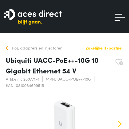
PoE adapters en injectoren
Zakelijke IT-partner
Ubiquiti UACC-PoE++-10G 10
Gigabit Ethernet 54 V
Artikelnr: 20077174
MPN: UACC-POE++-10G
EAN: 0810084699515