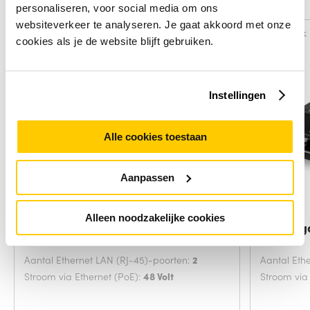
Alternatieven
personaliseren, voor social media om ons
websiteverkeer te analyseren. Je gaat akkoord met onze
Vergelijk
Vergelijk
cookies als je de website blijft gebruiken.
Instellingen
Alle cookies toestaan
Aanpassen
Alleen noodzakelijke cookies
TP-Link TL-POE4824G Gigabit
ACT Giga
Ethernet 48 V
Aantal Ethernet LAN (RJ-45)-poorten:
2
Aantal Eth
Stroom via Ethernet (PoE):
48 Volt
Stroom via