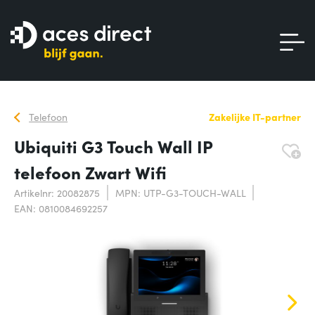
Telefoon
Zakelijke IT-partner
Ubiquiti G3 Touch Wall IP
telefoon Zwart Wifi
Artikelnr: 20082875
MPN: UTP-G3-TOUCH-WALL
EAN: 0810084692257