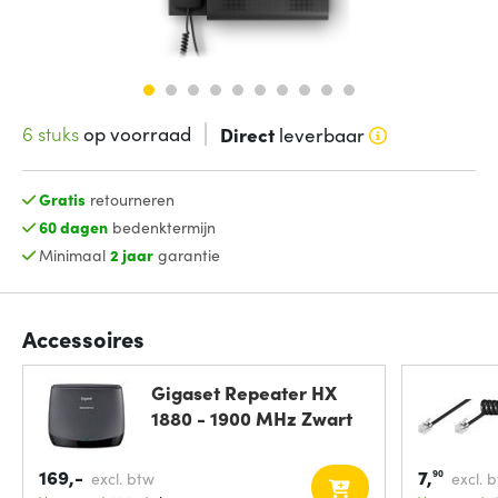
6 stuks
op voorraad
Direct
leverbaar
Gratis
retourneren
60 dagen
bedenktermijn
Minimaal
2 jaar
garantie
Accessoires
Gigaset Repeater HX
1880 - 1900 MHz Zwart
169,-
7,
90
excl. btw
excl. 