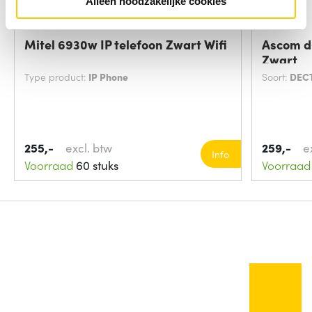
Alleen noodzakelijke cookies
Mitel 6930w IP telefoon Zwart Wifi
Ascom d
Zwart
Type product:
IP Phone
Soort:
DECT
255,-
excl. btw
259,-
e
Info
Voorraad
60 stuks
Voorraad