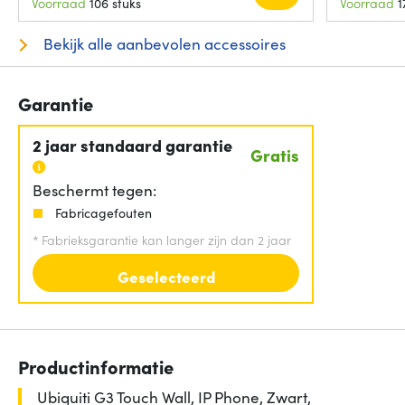
Voorraad
106 stuks
Voorraad
1
Bekijk alle aanbevolen accessoires
Garantie
2 jaar standaard garantie
Gratis
Beschermt tegen:
Fabricagefouten
*
Fabrieksgarantie kan langer zijn dan 2 jaar
Geselecteerd
Productinformatie
Ubiquiti G3 Touch Wall, IP Phone, Zwart,