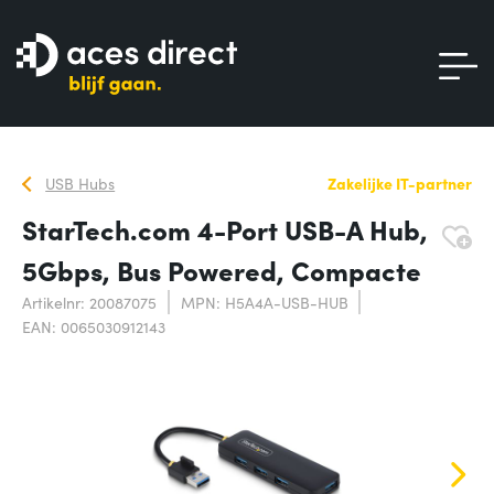
USB Hubs
Zakelijke IT-partner
StarTech.com 4-Port USB-A Hub,
5Gbps, Bus Powered, Compacte
Artikelnr: 20087075
MPN: H5A4A-USB-HUB
EAN: 0065030912143