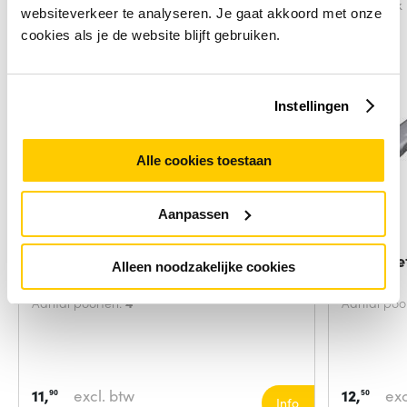
Vergelijk
Vergelijk
websiteverkeer te analyseren. Je gaat akkoord met onze
cookies als je de website blijft gebruiken.
Instellingen
Alle cookies toestaan
Aanpassen
ACT USB hub 4 poorts USB-A,
i-tec Me
Alleen noodzakelijke cookies
flexibel
+ 3x
Aantal poorten:
4
Aantal poo
11,
excl. btw
12,
exc
90
50
Info