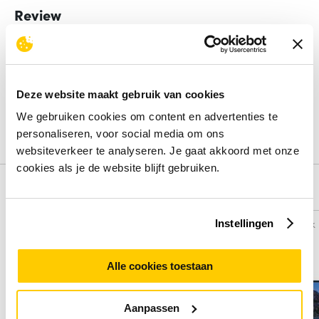
Review
Beoordelingen binnenkort beschikbaar
Deel je ervaring met het product door het schrijven van een
Deze website maakt gebruik van cookies
review.
We gebruiken cookies om content en advertenties te
Schrijf een review
personaliseren, voor social media om ons
websiteverkeer te analyseren. Je gaat akkoord met onze
cookies als je de website blijft gebruiken.
Alternatieven
Vergelijk
Vergelijk
Instellingen
Alle cookies toestaan
Aanpassen