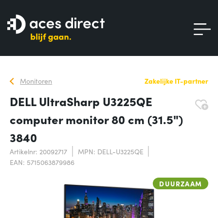
Monitoren
Zakelijke IT-partner
DELL UltraSharp U3225QE
computer monitor 80 cm (31.5")
3840
Artikelnr: 20092717
MPN: DELL-U3225QE
EAN: 5715063879986
DUURZAAM