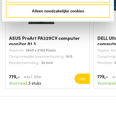
Alleen noodzakelijke cookies
ASUS ProArt PA329CV computer
DELL Ul
monitor 81,3
compute
Resolutie:
3840 x 2160 Pixels
Display te
Oorspronkelijke beeldverhouding:
16:9
Oorspronke
Beeldschermdiag.:
32 inch
Resolutie:
3
775,-
excl. btw
775,-
e
Info
Voorraad
3 stuks
Voorraad