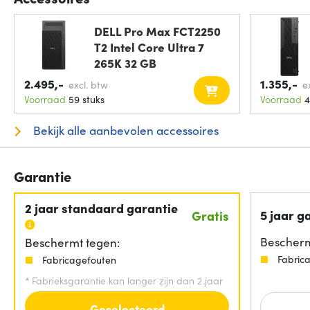
DELL Pro Max FCT2250
T2 Intel Core Ultra 7
265K 32 GB
2.495,-
1.355,-
excl. btw
e
Voorraad
59 stuks
Voorraad
4
Bekijk alle aanbevolen accessoires
Garantie
2 jaar standaard garantie
5 jaar g
Gratis
Bescherm
Beschermt tegen:
Fabric
Fabricagefouten
*
Fabrieksgarantie kan langer zijn dan 2 jaar
Geselecteerd