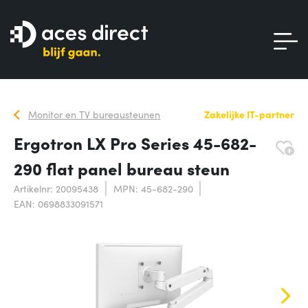
Monitor en TV bureausteunen
Zakelijke IT-partner
Ergotron LX Pro Series 45-682-
290 flat panel bureau steun
Artikelnr: 20095438
MPN: 45-682-290
EAN: 0698833091571