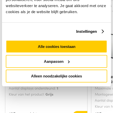
Vergelijk
Vergelijk
websiteverkeer te analyseren. Je gaat akkoord met onze
cookies als je de website blijft gebruiken.
Instellingen
Alle cookies toestaan
Aanpassen
Kensington SmartFit One-Touch
Neomoun
Alleen noodzakelijke cookies
Height
TV/moni
Aantal displays ondersteund:
1
Maximale 
Kleur van het product:
Grijs
Montagewi
Aantal dis
Kleur van 