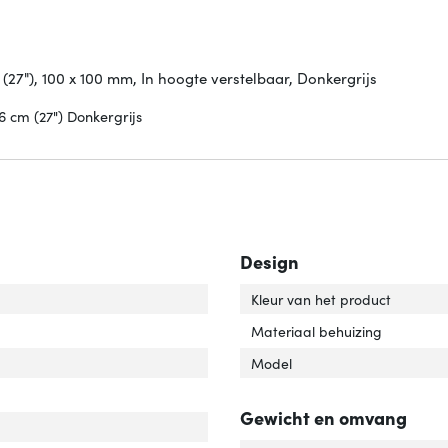
(27"), 100 x 100 mm, In hoogte verstelbaar, Donkergrijs
6 cm (27") Donkergrijs
Design
Kleur van het product
tal displays ondersteund'
ver 'Aantal displays ondersteund'
Materiaal behuizing
Model
Gewicht en omvang
tage'
ver 'Montage'