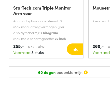
StarTech.com Triple Monitor
Mousetr
Arm voor
Aantal displays ondersteund:
3
Kleur van 
Maximaal draagvermogen (per
display/scherm):
7 Kilogram
Maximale schermgrootte:
27 inch
Montagewijze:
Bureau
255,-
260,-
excl. btw
e
Info
Voorraad
3 stuks
Voorraad
60 dagen
bedenktermijn