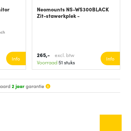
itor
Neomounts NS-WS300BLACK
Zit-stawerkplek -
2
nch
265,-
excl. btw
Info
Info
Voorraad
51 stuks
daard
2 jaar
garantie