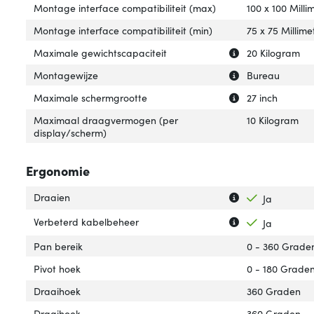
Montage interface compatibiliteit (max)
100 x 100 Milli
Montage interface compatibiliteit (min)
75 x 75 Millime
Uitleg over 'Max
Verberg uitleg o
Maximale gewichtscapaciteit
20 Kilogram
Uitleg over 'Mon
Verberg uitleg o
Montagewijze
Bureau
Uitleg over 'Max
Verberg uitleg o
Maximale schermgrootte
27 inch
Maximaal draagvermogen (per
10 Kilogram
display/scherm)
Ergonomie
Uitleg over 'Draa
Verberg uitleg o
Draaien
Ja
Uitleg over 'Ver
Verberg uitleg o
Verbeterd kabelbeheer
Ja
Pan bereik
0 - 360 Grade
Pivot hoek
0 - 180 Grade
Draaihoek
360 Graden
Draaihoek
360 Graden