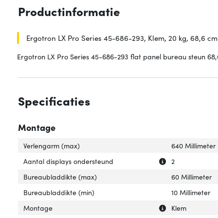
Productinformatie
Ergotron LX Pro Series 45-686-293, Klem, 20 kg, 68,6 cm 
Ergotron LX Pro Series 45-686-293 flat panel bureau steun 68,
Specificaties
Montage
Verlengarm (max)
640 Millimeter
Uitleg over 'Aan
Verberg uitleg o
Aantal displays ondersteund
2
Bureaubladdikte (max)
60 Millimeter
Bureaubladdikte (min)
10 Millimeter
Uitleg over 'Mon
Verberg uitleg o
Montage
Klem