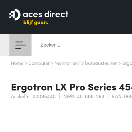
Home
Computer
Monitor en TV bureausteunen
Ergo
Ergotron LX Pro Series 45
Artikelnr: 20095440
MPN: 45-686-293
EAN: 06