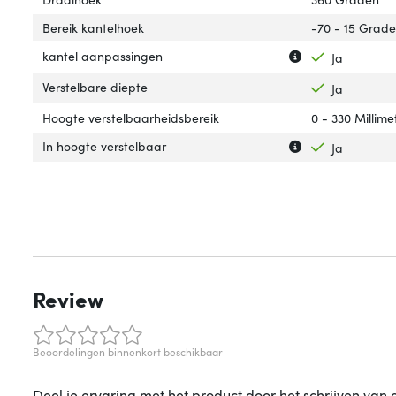
Bereik kantelhoek
-70 - 15 Grad
Uitleg over 'kan
Verberg uitleg o
kantel aanpassingen
Ja
Verstelbare diepte
Ja
Hoogte verstelbaarheidsbereik
0 - 330 Millime
Uitleg over 'In h
Verberg uitleg ov
In hoogte verstelbaar
Ja
Review
Beoordelingen binnenkort beschikbaar
Deel je ervaring met het product door het schrijven van 