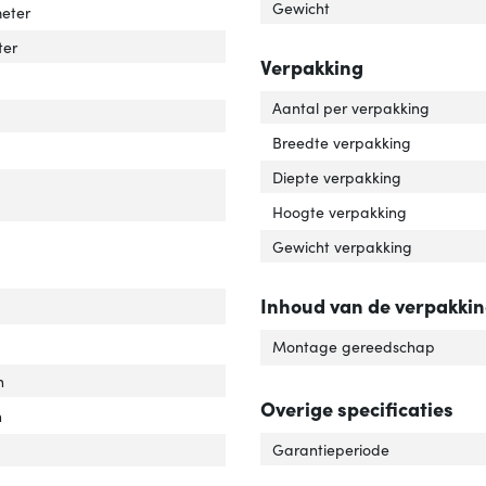
Gewicht
meter
ter
Verpakking
imale gewichtscapaciteit'
ver 'Maximale gewichtscapaciteit'
Aantal per verpakking
tagewijze'
ver 'Montagewijze'
Breedte verpakking
imale schermgrootte'
ver 'Maximale schermgrootte'
Diepte verpakking
Hoogte verpakking
Gewicht verpakking
Inhoud van de verpakki
ien'
ver 'Draaien'
beterd kabelbeheer'
ver 'Verbeterd kabelbeheer'
Montage gereedschap
n
Overige specificaties
n
Garantieperiode