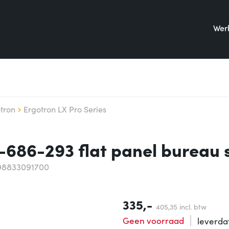
Werk
tron
Ergotron LX Pro Series
-686-293 flat panel bureau 
98833091700
335,-
405,
35
incl. btw
Geen voorraad
leverd