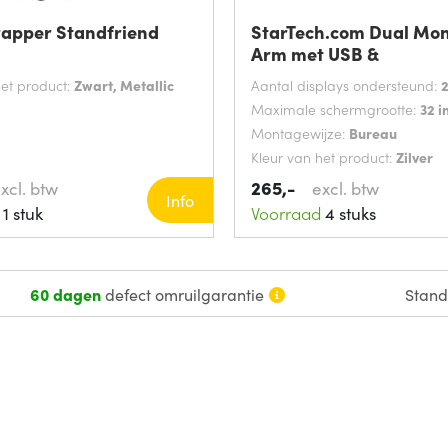
apper Standfriend
StarTech.com Dual Mon
Arm met USB &
het product:
Zwart, Metallic
Aantal displays ondersteund:
Maximale schermgrootte:
32 i
Montagewijze:
Bureau
Kleur van het product:
Zilver
265,-
xcl. btw
excl. btw
Info
1 stuk
Voorraad
4 stuks
60 dagen
defect omruilgarantie
Stan