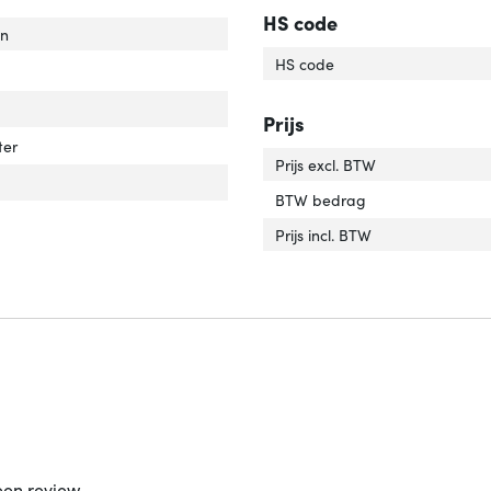
HS code
en
HS code
tel aanpassingen'
ver 'kantel aanpassingen'
Prijs
ter
Prijs excl. BTW
oogte verstelbaar'
er 'In hoogte verstelbaar'
BTW bedrag
Prijs incl. BTW
een review.