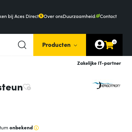
en bij Aces Direct
Over ons
Duurzaamheid
Contact
5
0
Producten
Zakelijke IT-partner
steun
atum
onbekend