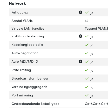
Netwerk
Uitleg over 'Full 
Verberg uitleg ov
Full duplex
Ja
Aantal VLANs
32
Virtuele LAN-functies
Tagged VLAN,
Uitleg over 'VLA
Verberg uitleg o
VLAN=ondersteuning
Ja
Kabellengtedetectie
Ja
Auto-negotiation
Ja
Uitleg over 'Aut
Verberg uitleg o
Auto MDI/MDI-X
Ja
Rate limiting
Ja
Broadcast stormbeheer
Ja
Verbindingsaggregatie
Ja
Port mirroring
Ja
Ondersteundende kabel types
Cat3,Cat4,Cat