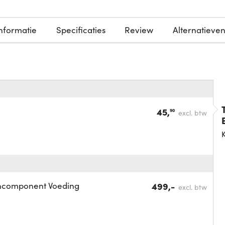
nformatie
Specificaties
Review
Alternatieve
45,
90
excl. btw
K
chcomponent Voeding
499,-
excl. btw