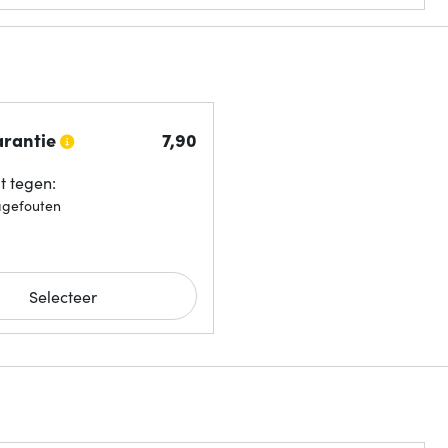
arantie
7,
90
 tegen:
agefouten
Selecteer