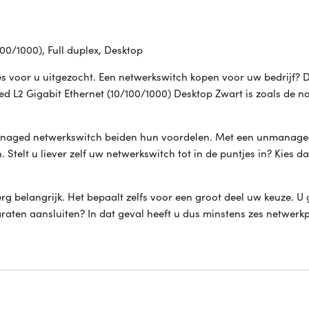
00/1000), Full duplex, Desktop
s voor u uitgezocht. Een netwerkswitch kopen voor uw bedrijf? D
ed L2 Gigabit Ethernet (10/100/1000) Desktop Zwart is zoals de 
anaged netwerkswitch beiden hun voordelen. Met een unmanage
. Stelt u liever zelf uw netwerkswitch tot in de puntjes in? Kies d
erg belangrijk. Het bepaalt zelfs voor een groot deel uw keuze. U 
araten aansluiten? In dat geval heeft u dus minstens zes netwerk