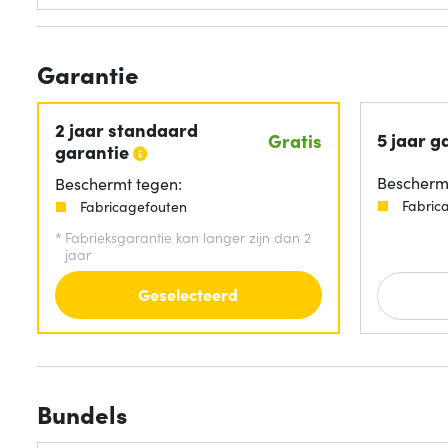
Garantie
2 jaar standaard
5 jaar g
Gratis
garantie
Beschermt
Beschermt tegen:
Fabric
Fabricagefouten
*
Fabrieksgarantie kan langer zijn dan 2
jaar
Geselecteerd
Bundels