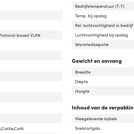
Bedrijfstemperatuur (T-T)
duplex'
er 'Full duplex'
Temp. bij opslag
Rel. luchtvochtigheid in bedrijf
Luchtvochtigheid bij opslag
Protocol-based VLAN
N=ondersteuning'
ver 'VLAN=ondersteuning'
Warmtedissipatie
Gewicht en omvang
Breedte
o MDI/MDI-X'
ver 'Auto MDI/MDI-X'
Diepte
Hoogte
Inhoud van de verpakki
Meegeleverde kabels
Snelstartgids
5,Cat5e,Cat6