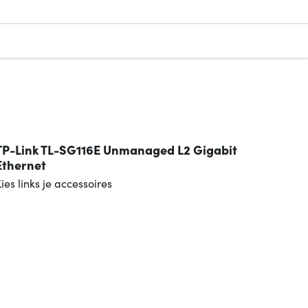
n
TP-Link TL-SG116E Unmanaged L2 Gigabit
Ethernet
ies links je accessoires