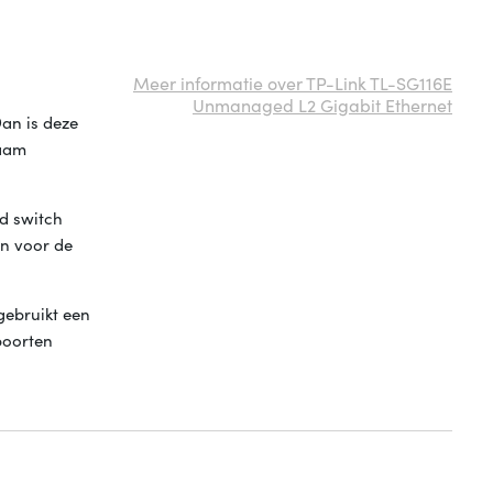
Meer informatie over TP-Link TL-SG116E
Unmanaged L2 Gigabit Ethernet
an is deze
naam
d switch
an voor de
gebruikt een
poorten