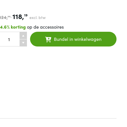
118,
19
124,
excl. btw
90
14.6% korting
op de accessoires
Bundel in winkelwagen