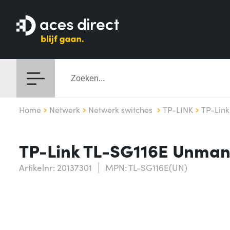
Home
Netwerk
Netwerk switches
TP-LINK
TP-Lin
TP-Link TL-SG116E Unman
Artikelnr: 20137301
MPN: TL-SG116E(UN)