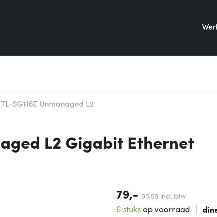
Werk
k TL-SG116E Unmanaged L2
aged L2 Gigabit Ethernet
79,-
95,
59
incl. btw
6 stuks
op voorraad
din