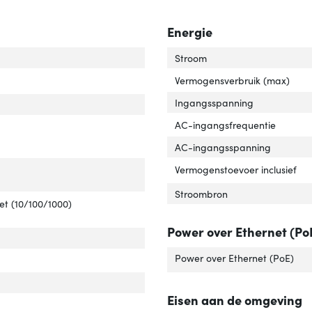
Energie
ch-laag'
ver 'Switch-laag'
Stroom
Vermogensverbruik (max)
Ingangsspanning
ch type'
er 'Switch type'
AC-ingangsfrequentie
AC-ingangsspanning
tal basis-switching RJ-45 Ethernet-poorten'
ver 'Aantal basis-switching RJ-45 Ethernet-poorten'
Vermogenstoevoer inclusief
Stroombron
e basis-switching RJ-45 Ethernet-poorten'
ver 'Type basis-switching RJ-45 Ethernet-poorten'
et (10/100/1000)
Power over Ethernet (Po
tal geïnstalleerde SFP modules'
ver 'Aantal geïnstalleerde SFP modules'
Power over Ethernet (PoE)
tal geïnstalleerde SFP+ modules'
ver 'Aantal geïnstalleerde SFP+ modules'
Eisen aan de omgeving