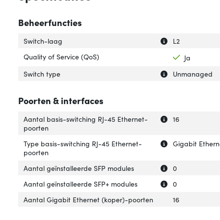
Beheerfuncties
Uitleg over 'Swit
Verberg uitleg o
Switch-laag
L2
Quality of Service (QoS)
Ja
Uitleg over 'Swit
Verberg uitleg ov
Switch type
Unmanaged
Poorten & interfaces
Uitleg over 'Aan
Verberg uitleg o
Aantal basis-switching RJ-45 Ethernet-
16
poorten
Uitleg over 'Typ
Verberg uitleg o
Type basis-switching RJ-45 Ethernet-
Gigabit Ethern
poorten
Uitleg over 'Aan
Verberg uitleg o
Aantal geïnstalleerde SFP modules
0
Uitleg over 'Aan
Verberg uitleg o
Aantal geïnstalleerde SFP+ modules
0
Aantal Gigabit Ethernet (koper)-poorten
16