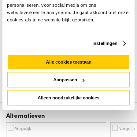
Ethernet (10/100/1000)
personaliseren, voor social media om ons
Aantal geïnstalleerde SFP modules
0
websiteverkeer te analyseren. Je gaat akkoord met onze
Bekijk alle specificaties
cookies als je de website blijft gebruiken.
Review
Instellingen
Beoordelingen binnenkort beschikbaar
Alle cookies toestaan
Deel je ervaring met het product door het schrijven van een
review.
Aanpassen
Schrijf een review
Alleen noodzakelijke cookies
Alternatieven
Vergelijk
Vergelijk