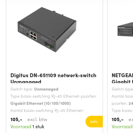
Digitus DN-651109 netwerk-switch
NETGEA
Unmanaged
Gigabit 
Switch type:
Unmanaged
Switch typ
Type basis-switching RJ-45 Ethernet-poorten:
Aantal bas
Gigabit Ethernet (10/100/1000)
poorten:
2
Aantal basis-switching RJ-45 Ethernet-
Type basis
poorten:
4
Gigabit Et
105,-
excl. btw
105,-
e
Info
MAC-adrestabel:
1000 entries
MAC-adres
Voorraad
1 stuk
Voorraad