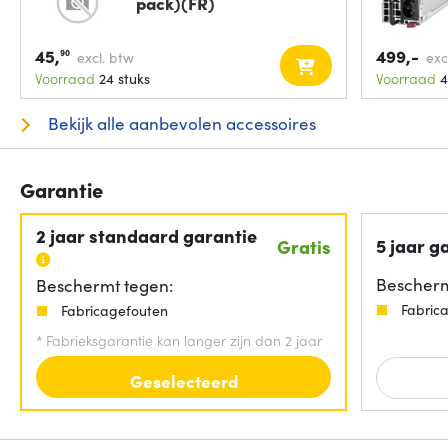
pack)(FR)
45,
499,-
90
excl. btw
exc
Voorraad
24 stuks
Voorraad
4
Bekijk alle aanbevolen accessoires
Garantie
2 jaar standaard garantie
5 jaar g
Gratis
Bescherm
Beschermt tegen:
Fabric
Fabricagefouten
*
Fabrieksgarantie kan langer zijn dan 2 jaar
Geselecteerd