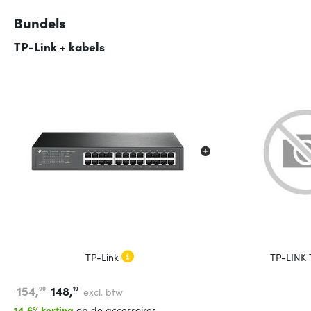
Bundels
TP-Link + kabels
TP-Link
TP-LINK
154,
148,
90
19
excl. btw
14.6% korting
op de accessoires