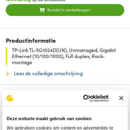
Bundel in winkelwagen
Productinformatie
TP-Link TL-SG1024D(UN), Unmanaged, Gigabit
Ethernet (10/100/1000), Full duplex, Rack-
montage
Lees de volledige omschrijving
Specificaties
Aantal basis-switching RJ-45 Ethernet-poorten
24
Switch type
Unmanaged
Power over Ethernet (PoE)
Nee
Deze website maakt gebruik van cookies
Type basis-switching RJ-45 Ethernet-poorten
Gigabit
We gebruiken cookies om content en advertenties te