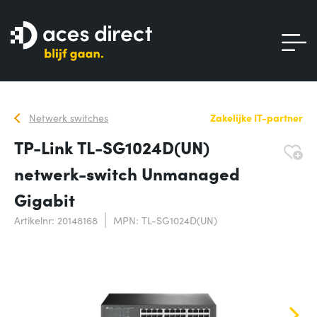
Netwerk switches
Zakelijke IT-partner
TP-Link TL-SG1024D(UN)
netwerk-switch Unmanaged
Gigabit
Artikelnr: 20148168
MPN: TL-SG1024D(UN)