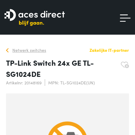
Netwerk switches
Zakelijke IT-partner
TP-Link Switch 24x GE TL-
SG1024DE
Artikelnr: 20148169
MPN: TL-SG1024DE(UN)