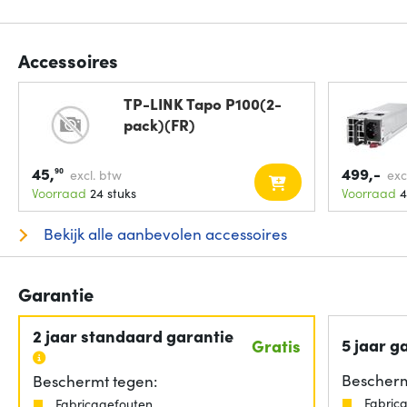
Accessoires
TP-LINK Tapo P100(2-
pack)(FR)
45,
499,-
90
excl. btw
exc
Voorraad
24 stuks
Voorraad
4
Bekijk alle aanbevolen accessoires
Garantie
2 jaar standaard garantie
5 jaar g
Gratis
Bescherm
Beschermt tegen:
Fabric
Fabricagefouten