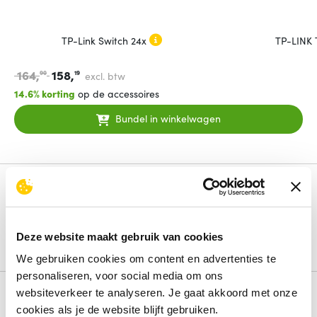
TP-Link Switch 24x
TP-LINK
164,
158,
90
19
excl. btw
14.6% korting
op de accessoires
Bundel in winkelwagen
Productinformatie
TP-Link Switch 24x GE TL-SG1024DE
Deze website maakt gebruik van cookies
Lees de volledige omschrijving
We gebruiken cookies om content en advertenties te
personaliseren, voor social media om ons
websiteverkeer te analyseren. Je gaat akkoord met onze
Review
cookies als je de website blijft gebruiken.