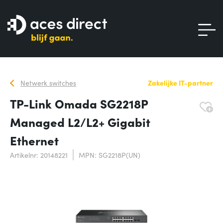
Netwerk switches
Zakelijke IT-partner
TP-Link Omada SG2218P
Managed L2/L2+ Gigabit
Ethernet
Artikelnr: 20148221
MPN: SG2218P(UN)