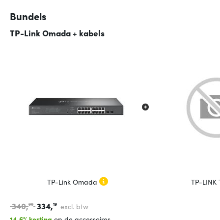
Bundels
TP-Link Omada + kabels
TP-Link Omada
TP-LINK
340,
334,
90
19
excl. btw
14.6% korting
op de accessoires