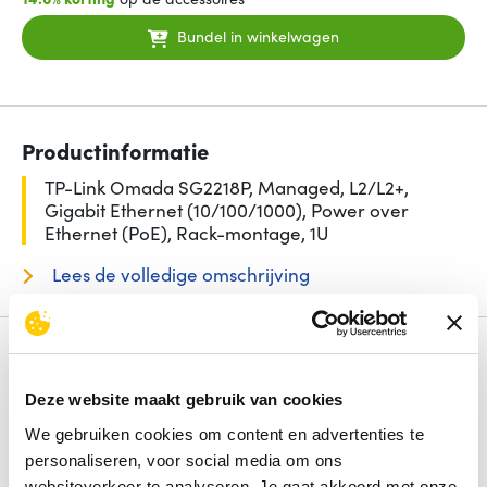
Bundel in winkelwagen
Productinformatie
TP-Link Omada SG2218P, Managed, L2/L2+,
Gigabit Ethernet (10/100/1000), Power over
Ethernet (PoE), Rack-montage, 1U
Lees de volledige omschrijving
Specificaties
Aantal basis-switching RJ-45 Ethernet-poorten
16
Deze website maakt gebruik van cookies
Switch type
Managed
We gebruiken cookies om content en advertenties te
Power over Ethernet (PoE)
Ja
personaliseren, voor social media om ons
Type basis-switching RJ-45 Ethernet-poorten
Gigabit
websiteverkeer te analyseren. Je gaat akkoord met onze