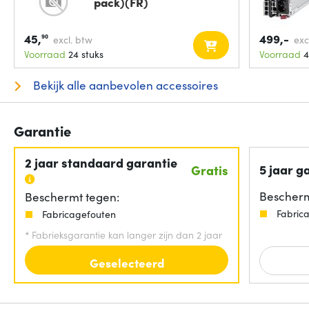
pack)(FR)
45,
499,-
90
excl. btw
exc
Voorraad
24 stuks
Voorraad
4
Bekijk alle aanbevolen accessoires
Garantie
2 jaar standaard garantie
5 jaar g
Gratis
Bescherm
Beschermt tegen:
Fabric
Fabricagefouten
*
Fabrieksgarantie kan langer zijn dan 2 jaar
Geselecteerd