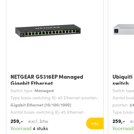
NETGEAR GS316EP Managed
Ubiquiti
Gigabit Ethernet
switch
Switch type:
Managed
Switch typ
Type basis-switching RJ-45 Ethernet-poorten:
Aantal bas
Gigabit Ethernet (10/100/1000)
poorten:
2
Aantal basis-switching RJ-45 Ethernet-
Type basis
poorten:
15
Gigabit Et
259,-
excl. btw
259,-
e
Info
MAC-adrestabel:
4000 entries
Rack-mont
Voorraad
4 stuks
Voorraad