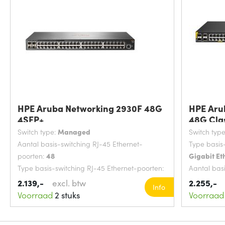
HPE Aruba Networking 2930F 48G
HPE Aru
4SFP+
48G Cla
Switch type:
Managed
Switch typ
Aantal basis-switching RJ-45 Ethernet-
Type basis
poorten:
48
Gigabit Et
Type basis-switching RJ-45 Ethernet-poorten:
Aantal bas
Gigabit Ethernet (10/100/1000)
poorten:
4
2.139,-
excl. btw
2.255,-
Info
MAC-adrestabel:
32768 entries
MAC-adres
Voorraad
2 stuks
Voorraad