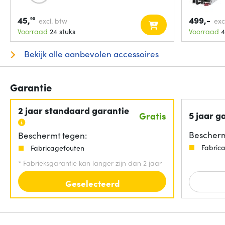
45,
499,-
90
excl. btw
exc
Voorraad
24 stuks
Voorraad
4
Bekijk alle aanbevolen accessoires
Garantie
2 jaar standaard garantie
5 jaar g
Gratis
Bescherm
Beschermt tegen:
Fabric
Fabricagefouten
*
Fabrieksgarantie kan langer zijn dan 2 jaar
Geselecteerd