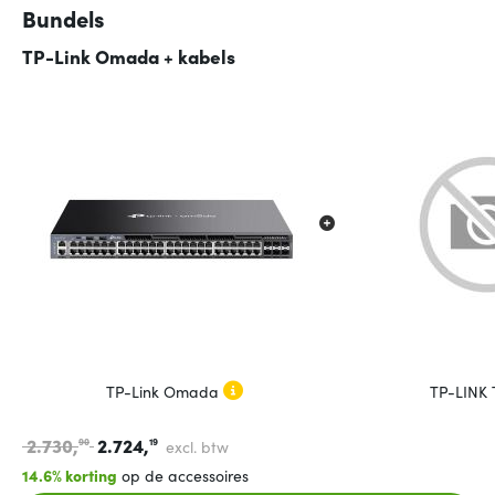
Bundels
TP-Link Omada + kabels
TP-Link Omada
TP-LINK
2.730,
2.724,
90
19
excl. btw
14.6% korting
op de accessoires