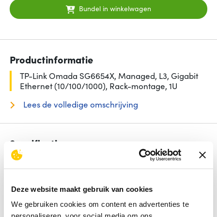
Bundel in winkelwagen
Productinformatie
TP-Link Omada SG6654X, Managed, L3, Gigabit
Ethernet (10/100/1000), Rack-montage, 1U
Lees de volledige omschrijving
Specificaties
Aantal basis-switching RJ-45 Ethernet-poorten
48
Switch type
Managed
Power over Ethernet (PoE)
Nee
Deze website maakt gebruik van cookies
Type basis-switching RJ-45 Ethernet-poorten
Gigabit
Ethernet (10/100/1000)
We gebruiken cookies om content en advertenties te
Switch-laag
L3
personaliseren, voor social media om ons