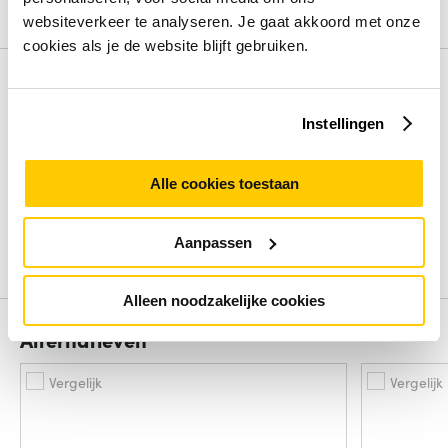
Bekijk alle specificaties
websiteverkeer te analyseren. Je gaat akkoord met onze
cookies als je de website blijft gebruiken.
Review
Instellingen
Beoordelingen binnenkort beschikbaar
Alle cookies toestaan
Deel je ervaring met het product door het schrijven van een
review.
Aanpassen
Schrijf een review
Alleen noodzakelijke cookies
Alternatieven
Vergelijk
Vergelijk