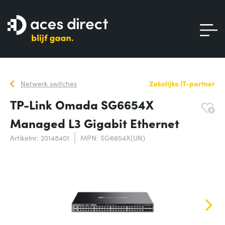
Netwerk switches
Zakelijke IT-partner
TP-Link Omada SG6654X
Managed L3 Gigabit Ethernet
Artikelnr: 20148401
MPN: SG6654X(UN)