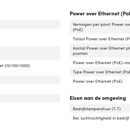
Power over Ethernet (Po
ch type'
er 'Switch type'
Vermogen per poort Power ove
(PoE)
Totaal Power over Ethernet (
Aantal Power over Ethernet pl
tal basis-switching RJ-45 Ethernet-poorten'
ver 'Aantal basis-switching RJ-45 Ethernet-poorten'
poorten
Power over Ethernet (PoE)-mo
e basis-switching RJ-45 Ethernet-poorten'
ver 'Type basis-switching RJ-45 Ethernet-poorten'
et (10/100/1000)
Type Power over Ethernet (Po
tal geïnstalleerde SFP modules'
ver 'Aantal geïnstalleerde SFP modules'
Power over Ethernet (PoE)
tal geïnstalleerde SFP+ modules'
ver 'Aantal geïnstalleerde SFP+ modules'
Eisen aan de omgeving
Bedrijfstemperatuur (T-T)
Rel. luchtvochtigheid in bedrijf