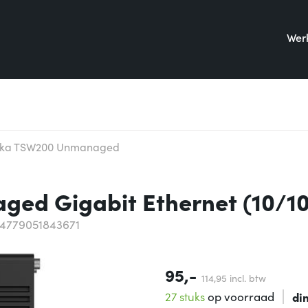
Werk
nika TSW200 Unmanaged
ged Gigabit Ethernet (10/1
 4779051843671
95,-
114,
95
incl. btw
27 stuks
op voorraad
di