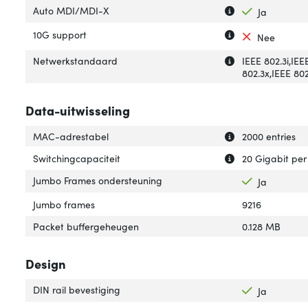
Uitleg over 'Aut
Verberg uitleg o
Auto MDI/MDI-X
Ja
Uitleg over '10G 
Verberg uitleg o
10G support
Nee
Uitleg over 'Net
Verberg uitleg o
Netwerkstandaard
IEEE 802.3i,IEE
802.3x,IEEE 80
Data-uitwisseling
Uitleg over 'MAC
Verberg uitleg o
MAC-adrestabel
2000 entries
Uitleg over 'Swit
Verberg uitleg ov
Switchingcapaciteit
20 Gigabit pe
Jumbo Frames ondersteuning
Ja
Jumbo frames
9216
Packet buffergeheugen
0.128 MB
Design
DIN rail bevestiging
Ja