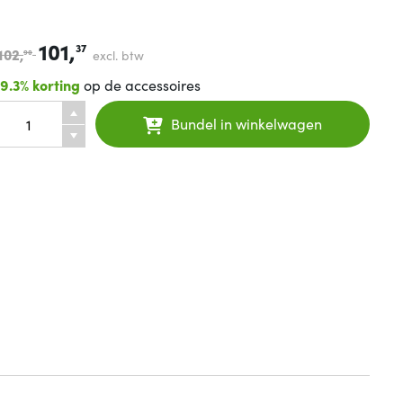
101,
37
102,
excl. btw
90
19.3% korting
op de accessoires
Bundel in winkelwagen