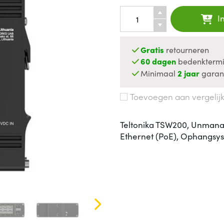
I
Gratis
retourneren
60 dagen
bedenktermi
Minimaal
2 jaar
garan
Toevoegen aan vergelij
Teltonika TSW200, Unmanag
Ethernet (PoE), Ophangsy