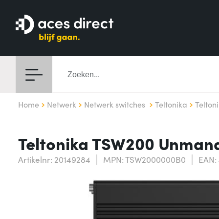
Home
Netwerk
Netwerk switches
Teltonika
Telto
Teltonika TSW200 Unmana
Artikelnr: 20149284
MPN: TSW2000000B0
EAN: