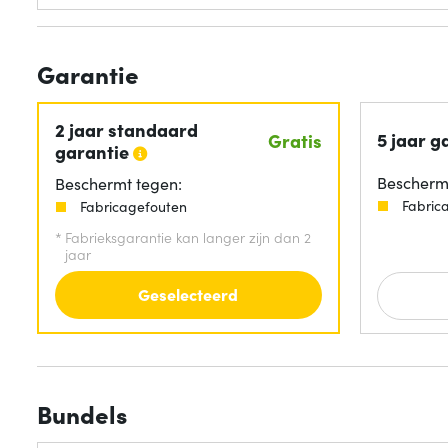
Garantie
2 jaar standaard
5 jaar g
Gratis
garantie
Beschermt
Beschermt tegen:
Fabric
Fabricagefouten
*
Fabrieksgarantie kan langer zijn dan 2
jaar
Geselecteerd
Bundels