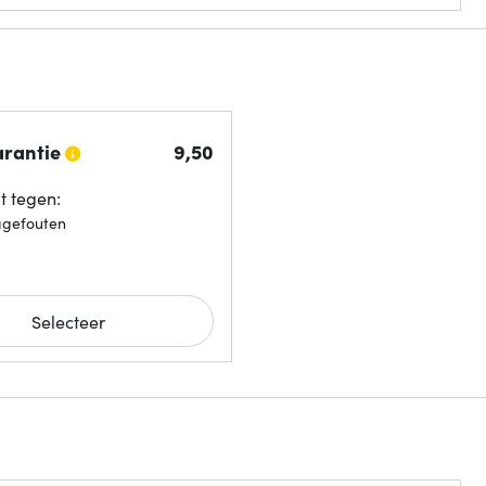
arantie
9,
50
 tegen:
agefouten
Selecteer