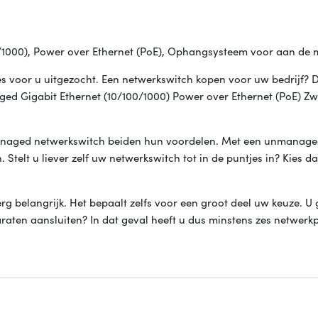
/1000), Power over Ethernet (PoE), Ophangsysteem voor aan de
s voor u uitgezocht. Een netwerkswitch kopen voor uw bedrijf? D
ged Gigabit Ethernet (10/100/1000) Power over Ethernet (PoE) Zwa
anaged netwerkswitch beiden hun voordelen. Met een unmanage
. Stelt u liever zelf uw netwerkswitch tot in de puntjes in? Kies d
erg belangrijk. Het bepaalt zelfs voor een groot deel uw keuze. U 
araten aansluiten? In dat geval heeft u dus minstens zes netwerk