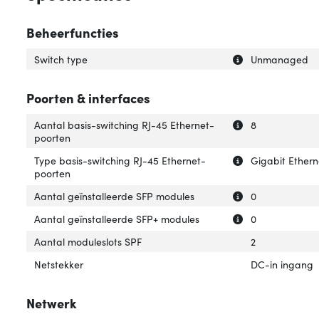
Beheerfuncties
Uitleg over 'Swit
Verberg uitleg ov
Switch type
Unmanaged
Poorten & interfaces
Uitleg over 'Aan
Verberg uitleg o
Aantal basis-switching RJ-45 Ethernet-
8
poorten
Uitleg over 'Typ
Verberg uitleg o
Type basis-switching RJ-45 Ethernet-
Gigabit Ethern
poorten
Uitleg over 'Aan
Verberg uitleg o
Aantal geïnstalleerde SFP modules
0
Uitleg over 'Aan
Verberg uitleg o
Aantal geïnstalleerde SFP+ modules
0
Aantal moduleslots SPF
2
Netstekker
DC-in ingang
Netwerk