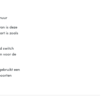
 muur
an is deze
rt is zoals
d switch
an voor de
gebruikt een
poorten