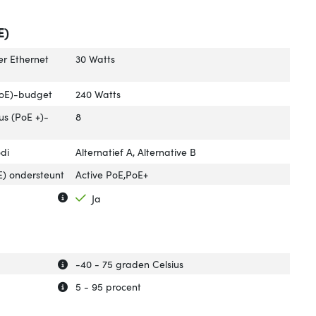
E)
r Ethernet
30 Watts
PoE)-budget
240 Watts
us (PoE +)-
8
di
Alternatief A, Alternative B
E) ondersteunt
Active PoE,PoE+
Uitleg over 'Power over Ethernet (PoE)'
Verberg uitleg over 'Power over Ethernet (PoE)'
Ja
Uitleg over 'Bedrijfstemperatuur (T-T)'
Verberg uitleg over 'Bedrijfstemperatuur (T-T)'
-40 - 75 graden Celsius
Uitleg over 'Rel. luchtvochtigheid in bedrijf'
Verberg uitleg over 'Rel. luchtvochtigheid in bedrijf'
5 - 95 procent