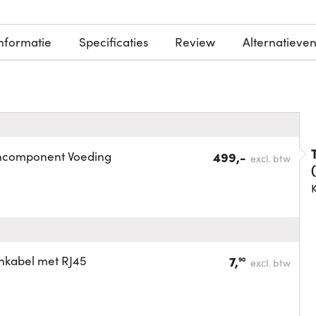
nformatie
Specificaties
Review
Alternatieve
chcomponent Voeding
499,-
excl. btw
K
hkabel met RJ45
7,
90
excl. btw