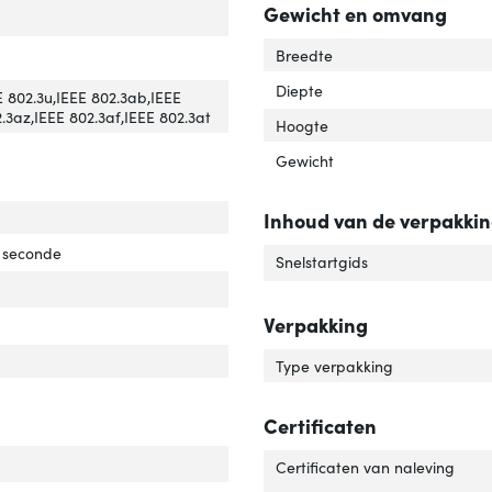
Gewicht en omvang
o MDI/MDI-X'
ver 'Auto MDI/MDI-X'
support'
ver '10G support'
Breedte
Diepte
werkstandaard'
ver 'Netwerkstandaard'
E 802.3u,IEEE 802.3ab,IEEE
2.3az,IEEE 802.3af,IEEE 802.3at
Hoogte
Gewicht
-adrestabel'
ver 'MAC-adrestabel'
Inhoud van de verpakki
chingcapaciteit'
er 'Switchingcapaciteit'
r seconde
Snelstartgids
Verpakking
Type verpakking
Certificaten
Certificaten van naleving