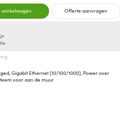
n winkelwagen
Offerte aanvragen
jn
tie
king
ed, Gigabit Ethernet (10/100/1000), Power over
steem voor aan de muur