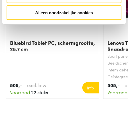
Alleen noodzakelijke cookies
Bluebird Tablet PC, schermgrootte,
Lenovo T
25.7 cm
Snapdra
Soort pane
Beeldsche
Intern geh
Geïntegree
Geïntegre
505,-
excl. btw
505,-
e
Info
Voorraad
22 stuks
Voorraad