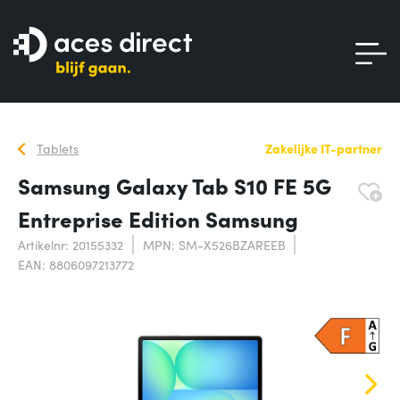
Tablets
Zakelijke IT-partner
Samsung Galaxy Tab S10 FE 5G
Entreprise Edition Samsung
Artikelnr: 20155332
MPN: SM-X526BZAREEB
EAN: 8806097213772