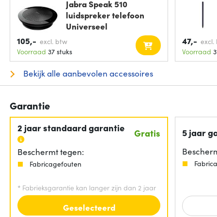
Jabra Speak 510
luidspreker telefoon
Universeel
105,-
47,-
excl. btw
excl.
Voorraad
37 stuks
Voorraad
3
Bekijk alle aanbevolen accessoires
Garantie
2 jaar standaard garantie
5 jaar g
Gratis
Bescherm
Beschermt tegen:
Fabric
Fabricagefouten
*
Fabrieksgarantie kan langer zijn dan 2 jaar
Geselecteerd