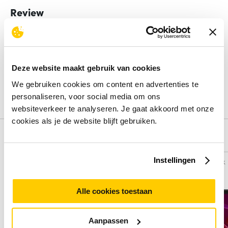
Review
Beoordelingen binnenkort beschikbaar
Deel je ervaring met het product door het schrijven van een
Deze website maakt gebruik van cookies
review.
We gebruiken cookies om content en advertenties te
Schrijf een review
personaliseren, voor social media om ons
websiteverkeer te analyseren. Je gaat akkoord met onze
cookies als je de website blijft gebruiken.
Alternatieven
Instellingen
Vergelijk
Vergelijk
Alle cookies toestaan
Aanpassen