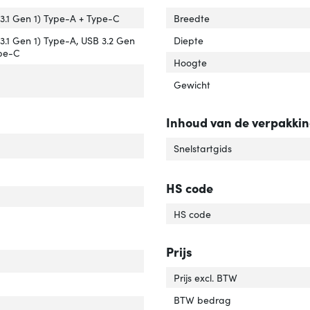
interface'
er 'Hostinterface'
(3.1 Gen 1) Type-A + Type-C
Breedte
interfaces'
ver 'Hub-interfaces'
(3.1 Gen 1) Type-A, USB 3.2 Gen
Diepte
ype-C
Hoogte
Gewicht
al poortenUSB 3.2 Gen 1 (3.1 Gen 1) Type C'
ver 'Aantal poortenUSB 3.2 Gen 1 (3.1 Gen 1) Type C'
Inhoud van de verpakki
ntegreerde geheugenkaartlezer'
ver 'Geïntegreerde geheugenkaartlezer'
Snelstartgids
sluiting voor netstroomadapter'
ver 'Aansluiting voor netstroomadapter'
HS code
al poorten'
ver 'Aantal poorten'
HS code
Prijs
Prijs excl. BTW
rlengte'
ver 'Snoerlengte'
BTW bedrag