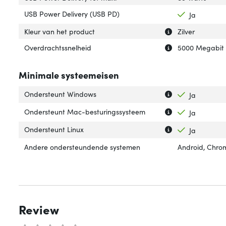
USB Power Delivery (USB PD)
Ja
Uitleg over 'Kleu
Verberg uitleg ov
Kleur van het product
Zilver
Uitleg over 'Ove
Verberg uitleg o
Overdrachtssnelheid
5000 Megabit 
Minimale systeemeisen
Uitleg over 'Ond
Verberg uitleg o
Ondersteunt Windows
Ja
Uitleg over 'On
Verberg uitleg 
Ondersteunt Mac-besturingssysteem
Ja
Uitleg over 'Onde
Verberg uitleg o
Ondersteunt Linux
Ja
Andere ondersteundende systemen
Android, Chro
Review