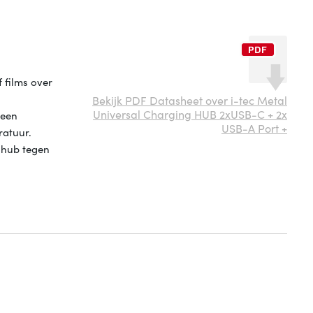
 films over
Bekijk PDF Datasheet over i-tec Metal
Universal Charging HUB 2xUSB-C + 2x
teen
USB-A Port +
ratuur.
 hub tegen