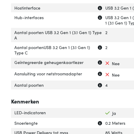
Uitleg over 'Host
Verberg uitleg ov
Hostinterface
USB 3.2 Gen 1 
Uitleg over 'Hub-
Verberg uitleg o
Hub-interfaces
USB 3.2 Gen 1 
1 (3.1 Gen 1) T
Aantal poorten USB 3.2 Gen 1 (3.1 Gen 1) Type
2
A
Uitleg over 'Aant
Verberg uitleg o
Aantal poortenUSB 3.2 Gen 1 (3.1 Gen 1)
2
Type C
Uitleg over 'Geï
Verberg uitleg o
Geïntegreerde geheugenkaartlezer
Nee
Uitleg over 'Aan
Verberg uitleg o
Aansluiting voor netstroomadapter
Nee
Uitleg over 'Aant
Verberg uitleg o
Aantal poorten
4
Kenmerken
LED-indicatoren
Ja
Uitleg over 'Snoe
Verberg uitleg o
Snoerlengte
0.2 Meters
USB Power Delivery tot max.
85 Watts