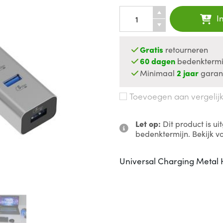
I
Gratis
retourneren
60 dagen
bedenktermi
Minimaal
2 jaar
garan
Toevoegen aan vergelij
Let op:
Dit product is u
bedenktermijn. Bekijk v
Universal Charging Metal