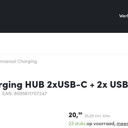
Werk
Universal Charging
arging HUB 2xUSB-C + 2x USB
EAN: 8595611707247
20,
90
25,
29
incl. btw
23 stuks
op voorraad,
meer