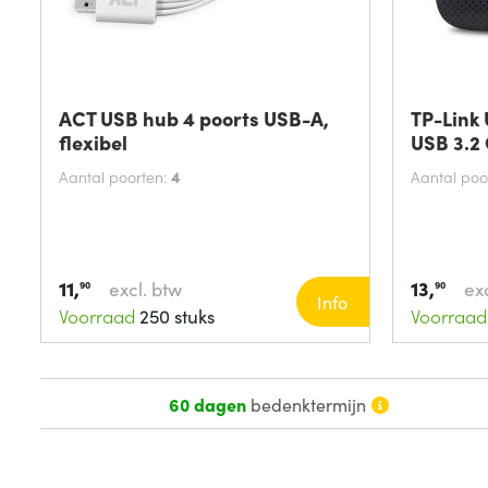
ACT USB hub 4 poorts USB-A,
TP-Link
flexibel
USB 3.2 
Aantal poorten:
4
Aantal poo
11,
13,
excl. btw
exc
90
90
Info
Voorraad
250 stuks
Voorraad
60 dagen
bedenktermijn