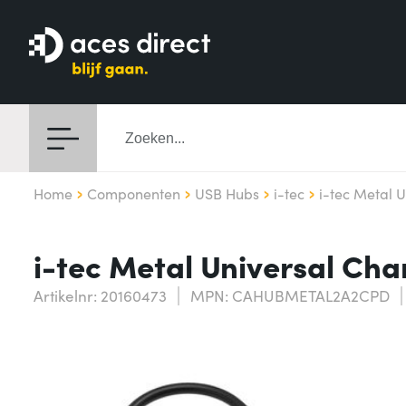
Home
Componenten
USB Hubs
i-tec
i-tec Metal 
i-tec Metal Universal Ch
Artikelnr: 20160473
MPN: CAHUBMETAL2A2CPD