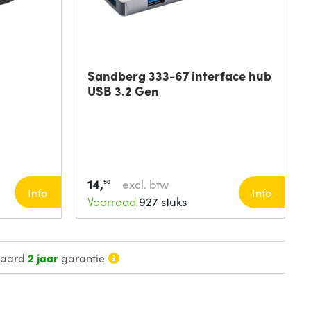
Sandberg 333-67 interface hub
USB 3.2 Gen
14,
excl. btw
50
Info
Info
Voorraad
927 stuks
daard
2 jaar
garantie