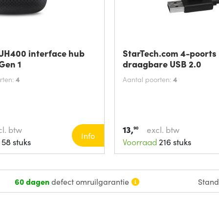
 UH400 interface hub
StarTech.com 4-poorts
Gen 1
draagbare USB 2.0
rten:
4
Aantal poorten:
4
13,
l. btw
excl. btw
90
Info
58 stuks
Voorraad
216 stuks
60 dagen
defect omruilgarantie
Stan